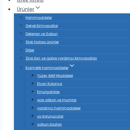
istek listesi
Ürünler
Hammaddeler
Genel Kimyasallar
Deterjan ve Sabun
Stok fazlası ürünler
Diğer
Zirai ilaç ve gübre yardımcı kimyasalları
Kozmetik hammaddeler
Yüzey Aktif Maddeler
Elvan Kolonya
Emülgatörler
wax silikon ve mumlar
yardımcı hammaddeler
uv koruyucular
sabun bazları