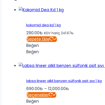
kokomid dea kd 1 kg
290.00
₺
KDV hariç
241.67
₺
Sepete Ekle
Beğen
Beğen
labsa lineer alkil benzen sülfonik asit sıvı 1 kg
Fiyat
690.00
₺
–
12,000.00
₺
Bu
aralığı:
Seçenekler
ürünün
690.00₺
Beğen