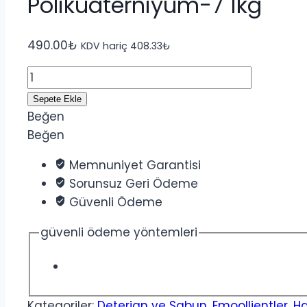
Polikuaterniyum-7 1kg
490.00
₺
KDV hariç
408.33
₺
Polikuaterniyum-
7
Sepete Ekle
1kg
Beğen
adet
Beğen
Memnuniyet Garantisi
Sorunsuz Geri Ödeme
Güvenli Ödeme
güvenli ödeme yöntemleri
Kategoriler:
Deterjan ve Sabun
,
Emoollientler
,
H