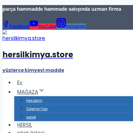
İçeriğe
parça hammadde hammade satışında uzman firma Te
geç
Facebook
YouTube
Instagram
hersilkimya.store
yüzlerce kimyevi madde
Ev
MAĞAZA
Hesabım
Ödeme Yap
sepet
HERSIL