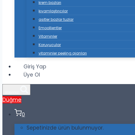
krem bazları
kıvamlaştırıcılar
asitler bazlar tuzlar
Emoollientler
Vitaminler
Koruyucular
vitaminler peeling ajanları
Giriş Yap
Üye Ol
arayınız
Düğme
0
Sepetinizde ürün bulunmuyor.