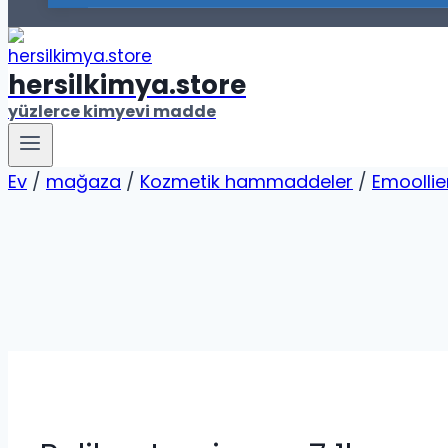
hersilkimya.store
yüzlerce kimyevi madde
Ev
/
mağaza
/
Kozmetik hammaddeler
/
Emoollie