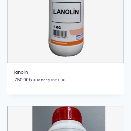
lanolin
750.00
₺
KDV hariç
625.00
₺