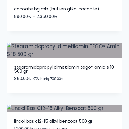
cocoate bg mb (butilen glikol cocoate)
Fiyat
890.00
₺
–
2,350.00
₺
aralığı:
890.00₺
-
2,350.00₺
stearamidopropyl dimetilamin tego® amid s 18
500 gr
850.00
₺
KDV hariç
708.33
₺
lincol bas c12-15 alkyl benzoat 500 gr
1,200.00
₺