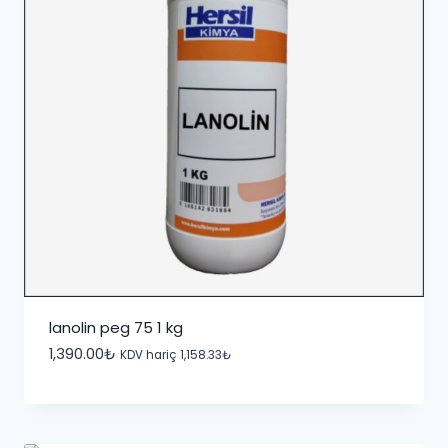
lanolin peg 75 1 kg
1,390.00
₺
KDV hariç
1,158.33
₺