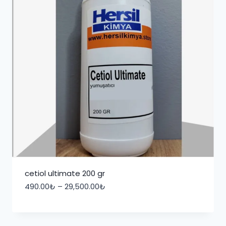
cetiol ultimate 200 gr
Fiyat
490.00
₺
–
29,500.00
₺
aralığı:
490.00₺
-