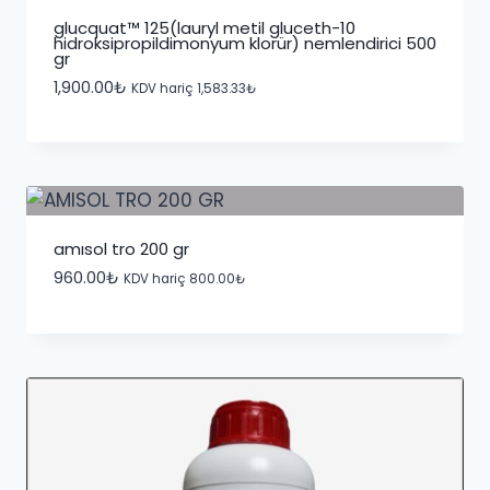
glucquat™ 125(lauryl metil gluceth-10
hidroksipropildimonyum klorür) nemlendirici 500
gr
1,900.00
₺
KDV hariç
1,583.33
₺
amisol tro 200 gr
960.00
₺
KDV hariç
800.00
₺