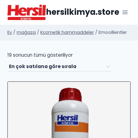
İçeriğe
hersilkimya.store
geç
Ev
/
mağaza
/
Kozmetik hammaddeler
/
Emoollientler
Popülerliğe
19 sonucun tümü gösteriliyor
göre
sıralandı