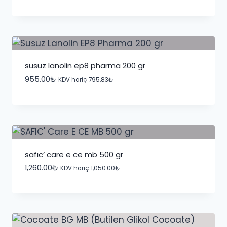
susuz lanolin ep8 pharma 200 gr
955.00
₺
KDV hariç
795.83
₺
safic’ care e ce mb 500 gr
1,260.00
₺
KDV hariç
1,050.00
₺