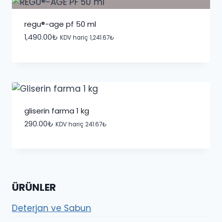
regu®-age pf 50 ml
1,490.00
₺
KDV hariç
1,241.67
₺
gliserin farma 1 kg
290.00
₺
KDV hariç
241.67
₺
ÜRÜNLER
Deterjan ve Sabun