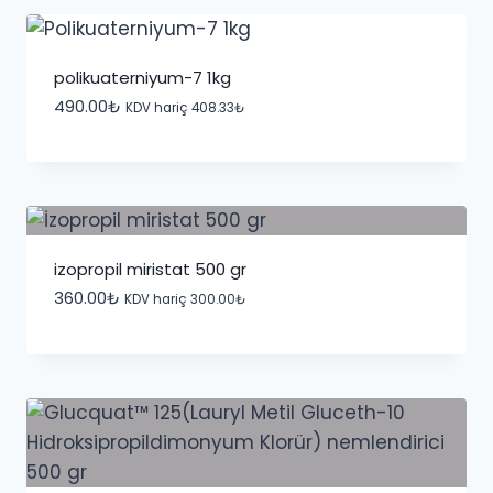
29,500.00₺
polikuaterniyum-7 1kg
490.00
₺
KDV hariç
408.33
₺
i̇zopropil miristat 500 gr
360.00
₺
KDV hariç
300.00
₺