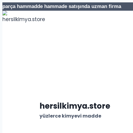
İçeriğe
parça hammadde hammade satışında uzman firma Te
geç
hersilkimya.store
yüzlerce kimyevi madde