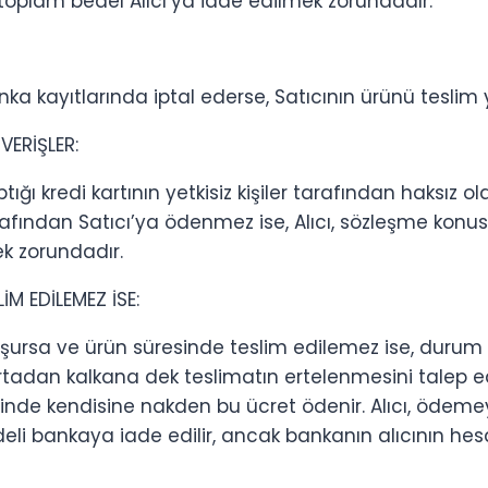
toplam bedel Alıcı’ya iade edilmek zorundadır.
nka kayıtlarında iptal ederse, Satıcının ürünü tesli
VERİŞLER:
ı kredi kartının yetkisiz kişiler tarafından haksız olar
rafından Satıcı’ya ödenmez ise, Alıcı, sözleşme konus
ek zorundadır.
M EDİLEMEZ İSE:
 ve ürün süresinde teslim edilemez ise, durum Alıcı’ya 
rtadan kalkana dek teslimatın ertelenmesini talep edeb
çinde kendisine nakden bu ücret ödenir. Alıcı, ödemeyi
deli bankaya iade edilir, ancak bankanın alıcının he