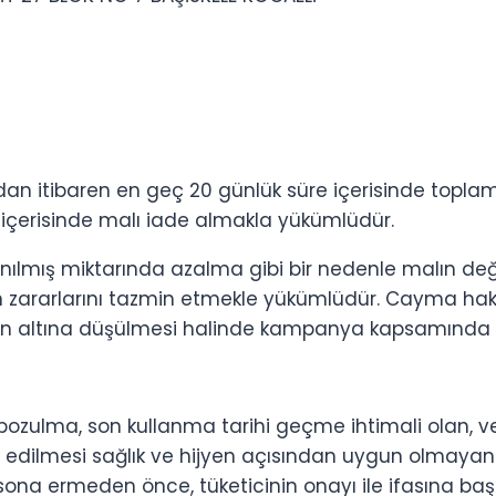
an itibaren en geç 20 günlük süre içerisinde toplam 
e içerisinde malı iade almakla yükümlüdür.
anılmış miktarında azalma gibi bir nedenle malın de
ın zararlarını tazmin etmekle yükümlüdür. Cayma hakk
 altına düşülmesi halinde kampanya kapsamında fayd
zla bozulma, son kullanma tarihi geçme ihtimali olan, 
ade edilmesi sağlık ve hijyen açısından uygun olmay
sona ermeden önce, tüketicinin onayı ile ifasına baş