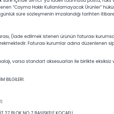
 süre içinde SATICI’ ya iadeli taahhütlü posta, faks v
enen “Cayma Hakkı Kullanılamayacak Ürünler” hükü
bu 7 günlük süre sözleşmenin imzalandığı tarihten itibar
aturası, (İade edilmek istenen ürünün faturası kurum
erekmektedir. Faturası kurumlar adına düzenlenen sip
ajı, varsa standart aksesuarları ile birlikte eksiksiz
M BİLGİLERİ:
Tİ
İT 27 BLOK NO 7 BAŞİSKELE KOCAELİ