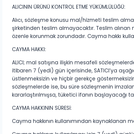
ALICININ ÜRÜNÜ KONTROL ETME YÜKÜMLÜLÜĞÜ:
Alıcı, sözleşme konusu mal/hizmeti teslim almad
şirketinden teslim almayacaktır. Teslim alınan 
özenle korunmak zorundadır. Cayma hakkı kullanı
CAYMA HAKKI:
ALICI; mal satışına ilişkin mesafeli sözleşmelerd
itibaren 7 (yedi) gün içerisinde, SATICI’ya aşağıd
üstlenmeksizin ve hiçbir gerekçe göstermeksizi
sözleşmelerde ise, bu süre sözleşmenin imzalan
kararlaştırılmışsa, tüketici ifanın başlayacağı t
CAYMA HAKKININ SÜRESİ:
Cayma hakkının kullanımından kaynaklanan masra