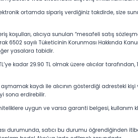
ktronik ortamda sipariş verdiğiniz takdirde, size su
eriş koşulları, alıcıya sunulan “mesafeli satış sözleşme
li olarak 6502 sayılı Tüketicinin Korunması Hakkında K
iğer yasalara tabidir.
’ye kadar 29.90 TL olmak üzere alıcılar tarafından, 1
 aşmamak kaydı ile alıcının gösterdiği adresteki kişi 
i sona erdirebilir.
n niteliklere uygun ve varsa garanti belgesi, kullanım
sı durumunda, satıcı bu durumu öğrendiğinden itibar