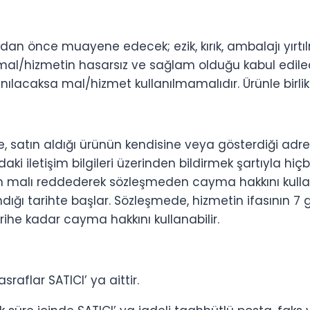
an önce muayene edecek; ezik, kırık, ambalajı yırtıl
mal/hizmetin hasarsız ve sağlam olduğu kabul edilec
lacaksa mal/hizmet kullanılmamalıdır. Ürünle birlikt
e, satın aldığı ürünün kendisine veya gösterdiği adre
aki iletişim bilgileri üzerinden bildirmek şartıyla hiç
n malı reddederek sözleşmeden cayma hakkını kullan
dığı tarihte başlar. Sözleşmede, hizmetin ifasının 
arihe kadar cayma hakkını kullanabilir.
flar SATICI’ ya aittir.