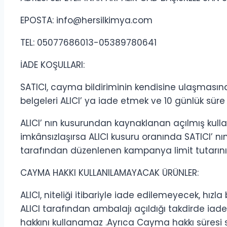
EPOSTA: info@hersilkimya.com
TEL: 05077686013-05389780641
İADE KOŞULLARI:
SATICI, cayma bildiriminin kendisine ulaşmasınd
belgeleri ALICI’ ya iade etmek ve 10 günlük sür
ALICI’ nın kusurundan kaynaklanan açılmış kull
imkânsızlaşırsa ALICI kusuru oranında SATICI’ n
tarafından düzenlenen kampanya limit tutarının
CAYMA HAKKI KULLANILAMAYACAK ÜRÜNLER:
ALICI, niteliği itibariyle iade edilemeyecek, hı
ALICI tarafından ambalajı açıldığı takdirde i
hakkını kullanamaz .Ayrıca Cayma hakkı süresi 