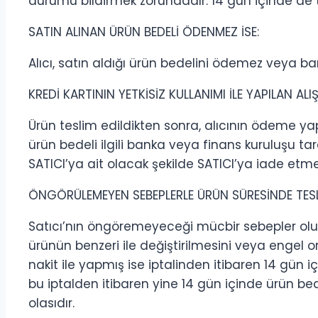
durumu bildirmek zorundadır. 14 gün içinde de 
SATIN ALINAN ÜRÜN BEDELİ ÖDENMEZ İSE:
Alıcı, satın aldığı ürün bedelini ödemez veya ba
KREDİ KARTININ YETKİSİZ KULLANIMI İLE YAPILAN ALIŞ
Ürün teslim edildikten sonra, alıcının ödeme yaptığ
ürün bedeli ilgili banka veya finans kuruluşu ta
SATICI’ya ait olacak şekilde SATICI’ya iade etm
ÖNGÖRÜLEMEYEN SEBEPLERLE ÜRÜN SÜRESİNDE TESLİ
Satıcı’nın öngöremeyeceği mücbir sebepler oluşursa
ürünün benzeri ile değiştirilmesini veya engel o
nakit ile yapmış ise iptalinden itibaren 14 gün i
bu iptalden itibaren yine 14 gün içinde ürün be
olasıdır.