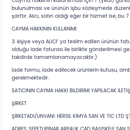
Cayma hakkının kullanılması için 7 (yedi) günlük
bulunulması ve ürünün işbu sözleşmede düzenl
şarttır. Alıcı, satın aldığı eğer bir hizmet ise, 
CAYMA HAKKININ KULLANIMI:
3. kişiye veya ALICI’ ya teslim edilen ürünün f
olduğu iade faturası ile birlikte gönderilmesi g
takdirde tamamlanamayacaktır.)
İade formu, İade edilecek ürünlerin kutusu, ambal
gerekmektedir.
SATICININ CAYMA HAKKI BİLDİRİMİ YAPILACAK İLETİŞİ
ŞİRKET
ŞİRKETADI/UNVANI: HERSİL KİMYA SAN VE TİC LTD Ş
ADRES: SEPETLİPINAR ARPALIK CAD BAŞİSKELE SAN S