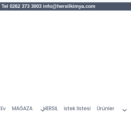
l 0262 373 3003 info@hersilkimya.com
Ev
MAĞAZA
HERSIL
istek listesi
Ürünler