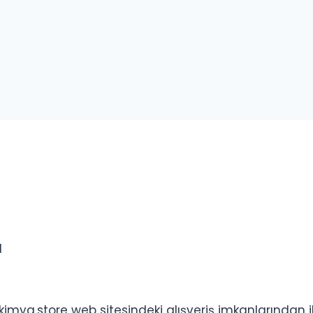
I
imya.store web sitesindeki alışveriş imkanlarından iki