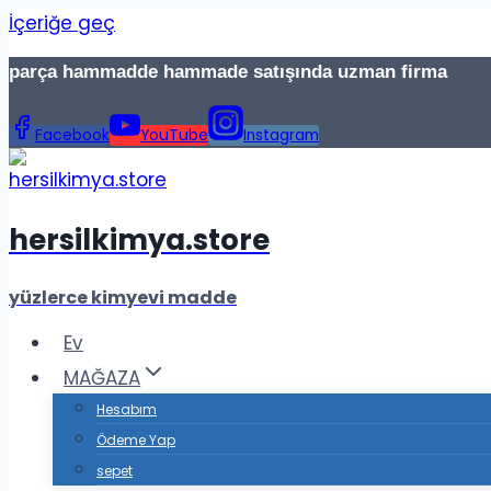
İçeriğe geç
parça hammadde hammade satışında uzman firma Te
Facebook
YouTube
Instagram
hersilkimya.store
yüzlerce kimyevi madde
Ev
MAĞAZA
Hesabım
Ödeme Yap
sepet