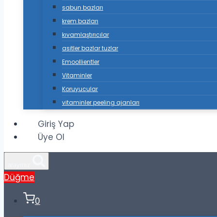
sabun bazları
krem bazları
kıvamlaştırıcılar
asitler bazlar tuzlar
Emoollientler
Vitaminler
Koruyucular
vitaminler peeling ajanları
Giriş Yap
Üye Ol
arayınız
Düğme
0