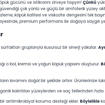
öpük gücünü ve istikrarını zirveye taşıyın!
Çünkü
yüks
 güvendiği çok yönlü ve güçlü bir amfoterik yüzey ak
izleme, köpük kalitesi ve viskozite dengesini tek başı
ayesinde, premium performans ile doğaya saygılı yeşil
ar
sürfaktan gruplarıyla kusursuz bir sinerji yakalar.
Ay
ığı o bol, kremsi ve yoğun köpük yapısını oluşturur.
B
ın kıvamını doğal bir şekilde artırır. Ürünlerinize lük
rganik kalıntıları yüzeylerden ve saç tellerinden hızla
bir antimikrobiyal koruma desteği ekler.
Böylelikle
ko