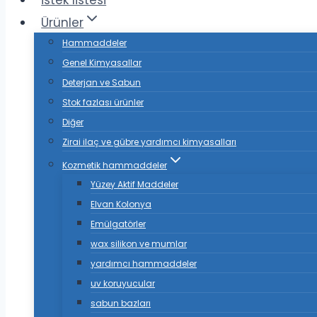
istek listesi
Ürünler
Hammaddeler
Genel Kimyasallar
Deterjan ve Sabun
Stok fazlası ürünler
Diğer
Zirai ilaç ve gübre yardımcı kimyasalları
Kozmetik hammaddeler
Yüzey Aktif Maddeler
Elvan Kolonya
Emülgatörler
wax silikon ve mumlar
yardımcı hammaddeler
uv koruyucular
sabun bazları