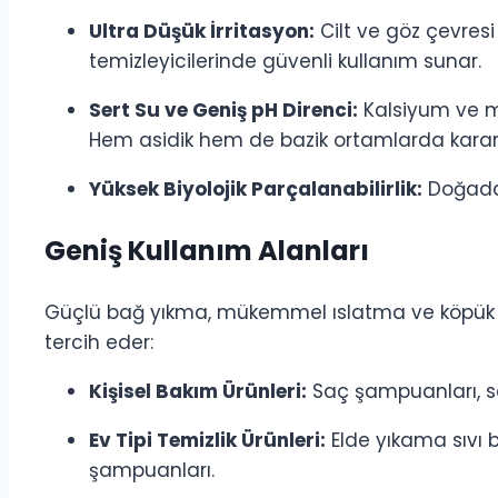
Ultra Düşük İrritasyon:
Cilt ve göz çevresi 
temizleyicilerinde güvenli kullanım sunar.
Sert Su ve Geniş pH Direnci:
Kalsiyum ve m
Hem asidik hem de bazik ortamlarda kararlıl
Yüksek Biyolojik Parçalanabilirlik:
Doğada 
Geniş Kullanım Alanları
Güçlü bağ yıkma, mükemmel ıslatma ve köpük s
tercih eder:
Kişisel Bakım Ürünleri:
Saç şampuanları, saç
Ev Tipi Temizlik Ürünleri:
Elde yıkama sıvı b
şampuanları.