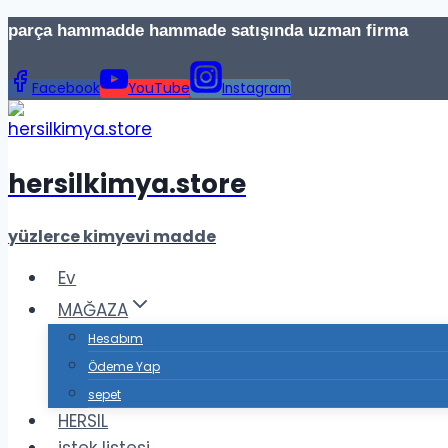
İçeriğe
parça hammadde hammade satışında uzman firma Te
geç
Facebook
YouTube
Instagram
hersilkimya.store
yüzlerce kimyevi madde
Ev
MAĞAZA
Hesabım
Ödeme Yap
sepet
HERSIL