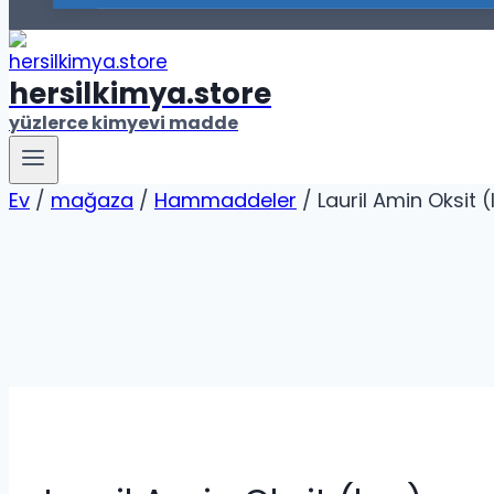
hersilkimya.store
yüzlerce kimyevi madde
Ev
/
mağaza
/
Hammaddeler
/
Lauril Amin Oksit 