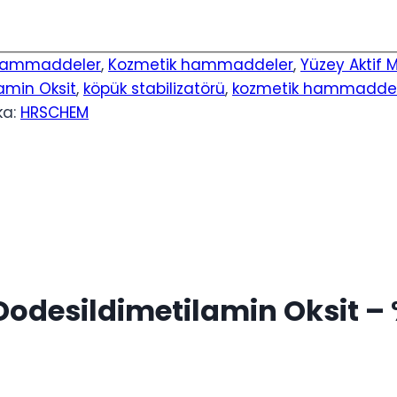
ammaddeler
,
Kozmetik hammaddeler
,
Yüzey Aktif 
amin Oksit
,
köpük stabilizatörü
,
kozmetik hammadde
ka:
HRSCHEM
 Dodesildimetilamin Oksit –