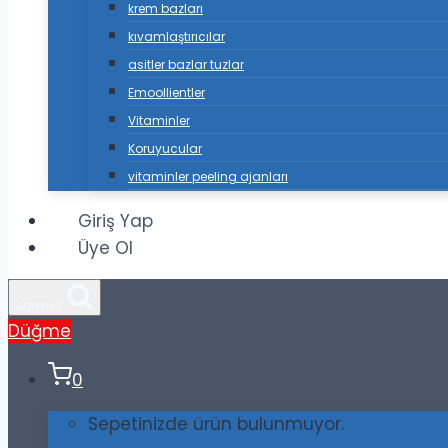
krem bazları
kıvamlaştırıcılar
asitler bazlar tuzlar
Emoollientler
Vitaminler
Koruyucular
vitaminler peeling ajanları
Giriş Yap
Üye Ol
arayınız
Düğme
0
Sepetinizde ürün bulunmuyor.