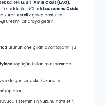
ek kaliteli
Lauril Amin Oksit (LAO)
,
tif maddedir. INCI adı
Lauramine Oxide
na kurar.
Üstelik
çevre dostu ve
 üretimi bir araya getirir.
rıca
ürünün öne çıkan avantajlarını şu
öylece
köpüğün kullanım esnasında
s ve dolgun bir doku kazandırır.
 söküp atar.
ruyucu sisteminizin yükünü hafifletir.