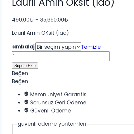
Lauril Amin Oksit (lao)
Fiyat
490.00
₺
–
35,650.00
₺
aralığı:
Lauril Amin OKsit (lao)
490.00₺
-
ambalaj
Temizle
35,650.00₺
Lauril
Amin
Sepete Ekle
Oksit
Beğen
(lao)
Beğen
adet
Memnuniyet Garantisi
Sorunsuz Geri Ödeme
Güvenli Ödeme
güvenli ödeme yöntemleri