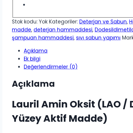
Stok kodu:
Yok
Kategoriler:
Deterjan ve Sabun
,
H
madde
,
deterjan hammaddesi
,
Dodesildimetil
şampuan hammaddesi
,
sıvı sabun yapımı
Mar
Açıklama
Ek bilgi
Değerlendirmeler (0)
Açıklama
Lauril Amin Oksit (LAO /
Yüzey Aktif Madde)