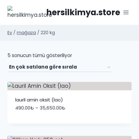
İçeriğe
hersilkimya.store
geç
Ev
/
mağaza
/
220 kg
Popülerliğe
5 sonucun tümü gösteriliyor
göre
sıralandı
lauril amin oksit (lao)
Fiyat
490.00
₺
–
35,650.00
₺
aralığı:
490.00₺
-
35,650.00₺