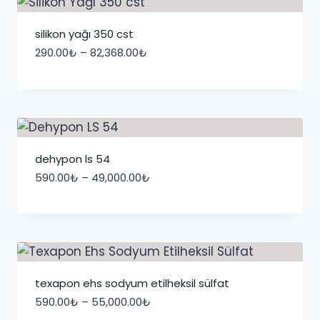
silikon yağı 350 cst
Fiyat
290.00
₺
–
82,368.00
₺
aralığı:
290.00₺
-
82,368.00₺
dehypon ls 54
Fiyat
590.00
₺
–
49,000.00
₺
aralığı:
590.00₺
-
49,000.00₺
texapon ehs sodyum etilheksil sülfat
Fiyat
590.00
₺
–
55,000.00
₺
aralığı: