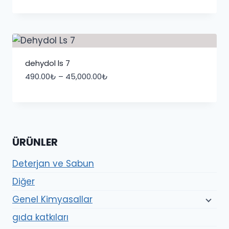
590.00₺
-
55,000.00₺
dehydol ls 7
Fiyat
490.00
₺
–
45,000.00
₺
aralığı:
490.00₺
-
45,000.00₺
ÜRÜNLER
Deterjan ve Sabun
Diğer
Genel Kimyasallar
gıda katkıları