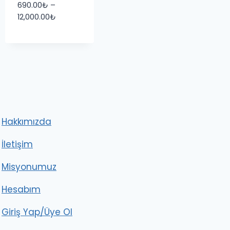
690.00
₺
–
Fiyat
12,000.00
₺
aralığı:
690.00₺
-
12,000.00₺
Hakkımızda
İletişim
Misyonumuz
Hesabım
Giriş Yap/Üye Ol