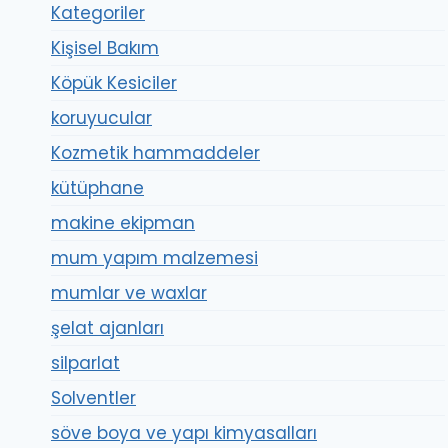
Kategoriler
Kişisel Bakım
Köpük Kesiciler
koruyucular
Kozmetik hammaddeler
kütüphane
makine ekipman
mum yapım malzemesi
mumlar ve waxlar
şelat ajanları
silparlat
Solventler
söve boya ve yapı kimyasalları