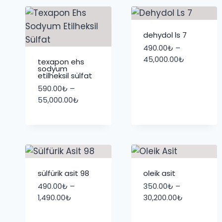
dehydol ls 7
490.00
₺
–
Fiyat
45,000.00
₺
texapon ehs
sodyum
aralığı:
etilheksil sülfat
490.00₺
590.00
₺
–
-
Fiyat
55,000.00
₺
45,000.00
aralığı:
590.00₺
-
55,000.00₺
sülfürik asit 98
oleik asit
490.00
₺
–
350.00
₺
–
Fiyat
Fiyat
1,490.00
₺
30,200.00
₺
aralığı:
aralığı:
490.00₺
350.00₺