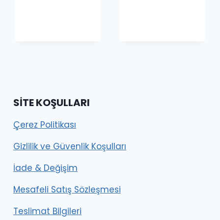
aralığı:
-
799.00₺
₺
2,250.00₺
-
175,000.00₺
SITE KOŞULLARI
Çerez Politikası
Gizlilik ve Güvenlik Koşulları
İade & Değişim
Mesafeli Satış Sözleşmesi
Teslimat Bilgileri