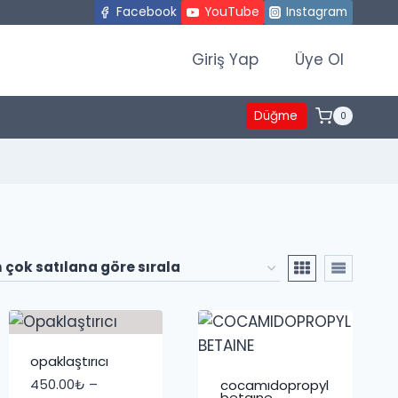
Facebook
YouTube
Instagram
Giriş Yap
Üye Ol
Düğme
0
opaklaştırıcı
450.00
₺
–
cocamidopropyl
betaine