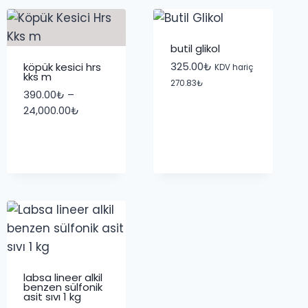
11,070.00₺
butil glikol
köpük kesici hrs
325.00
₺
KDV hariç
kks m
270.83
₺
390.00
₺
–
Fiyat
24,000.00
₺
aralığı:
390.00₺
-
24,000.00₺
labsa lineer alkil
benzen sülfonik
asit sıvı 1 kg