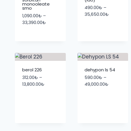
monooleate
490.00
₺
–
smo
Fiyat
35,650.00
₺
1,090.00
₺
–
aralığı:
Fiyat
33,390.00
₺
490.00₺
aralığı:
-
1,090.00₺
35,650.00
-
33,390.00₺
berol 226
dehypon ls 54
312.00
₺
–
590.00
₺
–
Fiyat
Fiyat
13,800.00
₺
49,000.00
₺
aralığı:
aralığı:
312.00₺
590.00₺
-
-
13,800.00₺
49,000.00