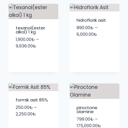
hidroflorik asit
texanol(ester
890.00
₺
–
alkol) 1 kg
Fiyat
6,000.00
₺
1,900.00
₺
–
aralığı:
Fiyat
9,936.00
₺
890.00₺
aralığı:
-
1,900.00₺
₺
6,000.00₺
-
9,936.00₺
formik asit 85%
250.00
₺
–
piroctone
olamine
Fiyat
2,250.00
₺
799.00
₺
–
aralığı:
Fiyat
175,000.00
₺
250.00₺