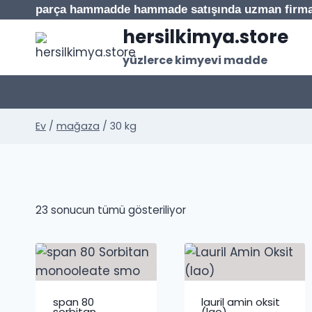
İçeriğe
parça hammadde hammade satışında uzman firm
geç
hersilkimya.store
yüzlerce kimyevi madde
Ev
/
mağaza
/
30 kg
Popülerliğe
23 sonucun tümü gösteriliyor
göre
sıralandı
span 80
lauril amin oksit
sorbitan
(lao)