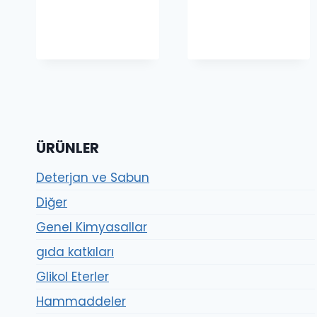
-
-
1,490.00₺
30,200.00
ÜRÜNLER
Deterjan ve Sabun
Diğer
Genel Kimyasallar
gıda katkıları
Glikol Eterler
Hammaddeler