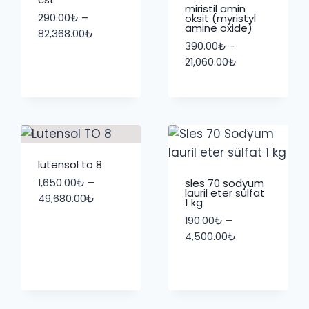
miristil amin
290.00
₺
–
oksit (myristyl
amine oxide)
Fiyat
82,368.00
₺
390.00
₺
–
aralığı:
Fiyat
21,060.00
₺
290.00₺
aralığı:
-
390.00₺
₺
82,368.00₺
-
21,060.00₺
lutensol to 8
1,650.00
₺
–
sles 70 sodyum
lauril eter sülfat
Fiyat
49,680.00
₺
1 kg
aralığı:
190.00
₺
–
1,650.00₺
Fiyat
4,500.00
₺
-
aralığı:
₺
49,680.00₺
190.00₺
-
4,500.00₺