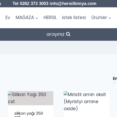
a Tel 0262 373 3003 info@hersilkimya.com
Ev
MAĞAZA
HERSIL
istek listesi
Ürünler
arayınız
silikon yağı 350
cst