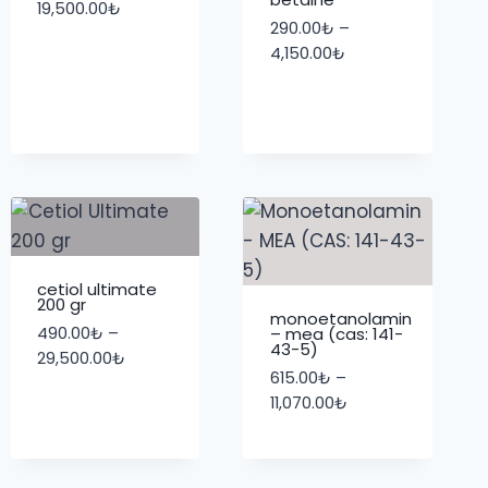
Fiyat
19,500.00
₺
290.00
₺
–
aralığı:
Fiyat
4,150.00
₺
450.00₺
aralığı:
-
290.00₺
19,500.00₺
-
4,150.00₺
cetiol ultimate
200 gr
monoetanolamin
490.00
₺
–
– mea (cas: 141-
43-5)
Fiyat
29,500.00
₺
615.00
₺
–
aralığı:
Fiyat
11,070.00
₺
490.00₺
aralığı:
-
615.00₺
29,500.00₺
-