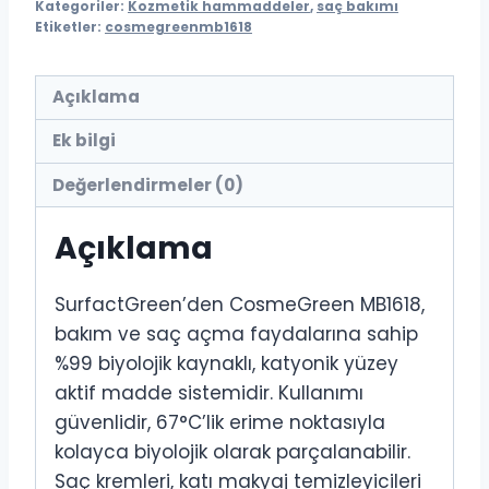
Kategoriler:
Kozmetik hammaddeler
,
saç bakımı
Etiketler:
cosmegreenmb1618
Açıklama
Ek bilgi
Değerlendirmeler (0)
Açıklama
SurfactGreen’den CosmeGreen MB1618,
bakım ve saç açma faydalarına sahip
%99 biyolojik kaynaklı, katyonik yüzey
aktif madde sistemidir. Kullanımı
güvenlidir, 67°C’lik erime noktasıyla
kolayca biyolojik olarak parçalanabilir.
Saç kremleri, katı makyaj temizleyicileri