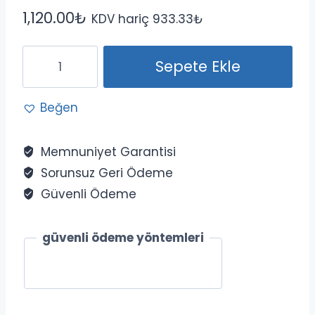
1,120.00
₺
KDV hariç
933.33
₺
CosmeGreen
Sepete Ekle
MB1618
200
Beğen
GR
adet
Memnuniyet Garantisi
Sorunsuz Geri Ödeme
Güvenli Ödeme
güvenli ödeme yöntemleri