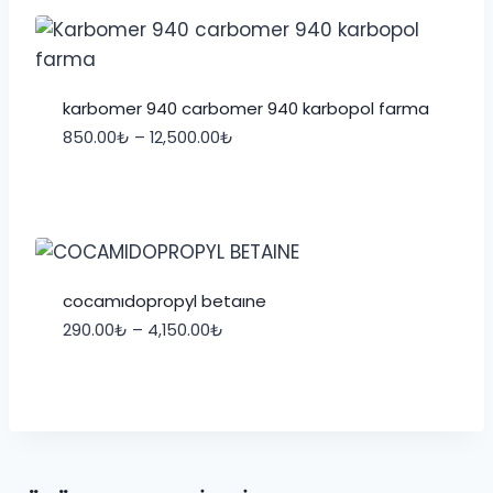
karbomer 940 carbomer 940 karbopol farma
Fiyat
850.00
₺
–
12,500.00
₺
aralığı:
850.00₺
-
12,500.00₺
cocamidopropyl betaine
Fiyat
290.00
₺
–
4,150.00
₺
aralığı:
290.00₺
-
4,150.00₺