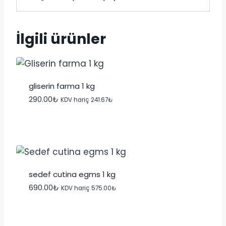
İlgili ürünler
gliserin farma 1 kg
290.00
₺
KDV hariç
241.67
₺
sedef cutina egms 1 kg
690.00
₺
KDV hariç
575.00
₺