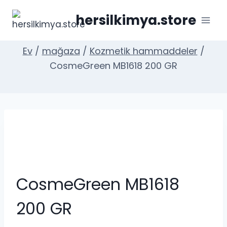
İçeriğe
hersilkimya.store
geç
Ev
/
mağaza
/
Kozmetik hammaddeler
/
CosmeGreen MB1618 200 GR
CosmeGreen MB1618
200 GR