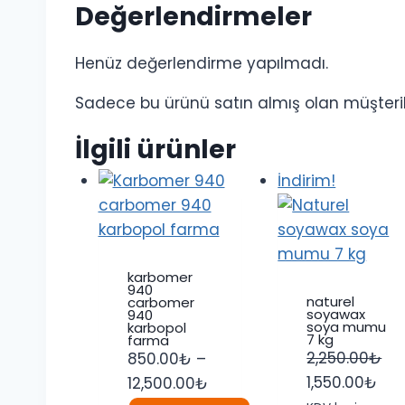
Değerlendirmeler
Henüz değerlendirme yapılmadı.
Sadece bu ürünü satın almış olan müşteril
İlgili ürünler
İndirim!
karbomer
940
naturel
carbomer
soyawax
940
soya mumu
karbopol
7 kg
farma
2,250.00
₺
850.00
₺
–
Orijinal
Şu
Fiyat
1,550.00
₺
12,500.00
₺