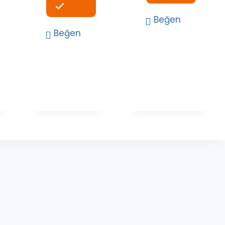
aki
t:
Beğen
50.00₺.
Beğen