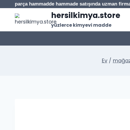
İçeriğe
parça hammadde hammade satışında uzman firm
geç
hersilkimya.store
yüzlerce kimyevi madde
Ev
/
mağa