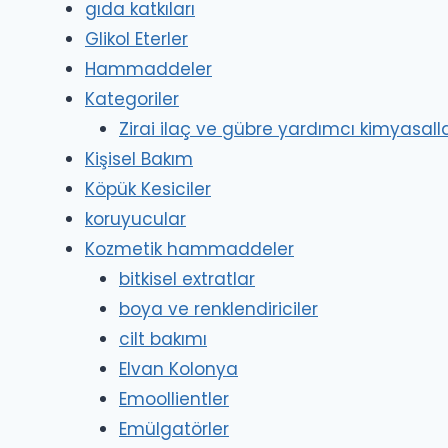
gıda katkıları
Glikol Eterler
Hammaddeler
Kategoriler
Zirai ilaç ve gübre yardımcı kimyasalla
Kişisel Bakım
Köpük Kesiciler
koruyucular
Kozmetik hammaddeler
bitkisel extratlar
boya ve renklendiriciler
cilt bakımı
Elvan Kolonya
Emoollientler
Emülgatörler