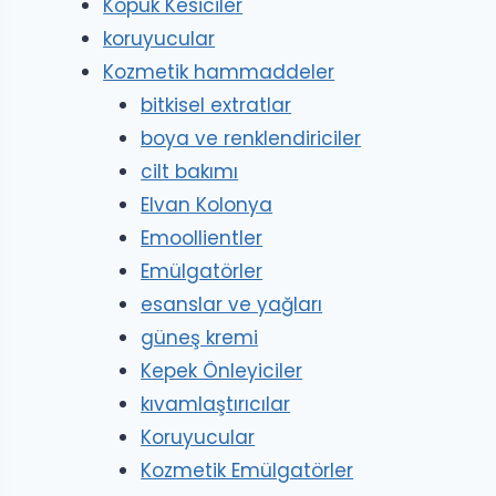
Köpük Kesiciler
koruyucular
Kozmetik hammaddeler
bitkisel extratlar
boya ve renklendiriciler
cilt bakımı
Elvan Kolonya
Emoollientler
Emülgatörler
esanslar ve yağları
güneş kremi
Kepek Önleyiciler
kıvamlaştırıcılar
Koruyucular
Kozmetik Emülgatörler