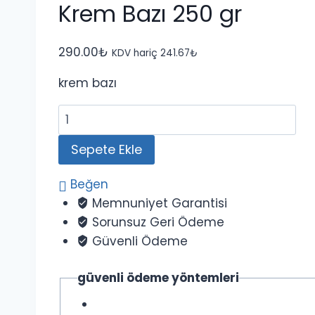
Krem Bazı 250 gr
290.00
₺
KDV hariç
241.67
₺
krem bazı
Krem
Bazı
Sepete Ekle
250
gr
Beğen
adet
Memnuniyet Garantisi
Sorunsuz Geri Ödeme
Güvenli Ödeme
güvenli ödeme yöntemleri