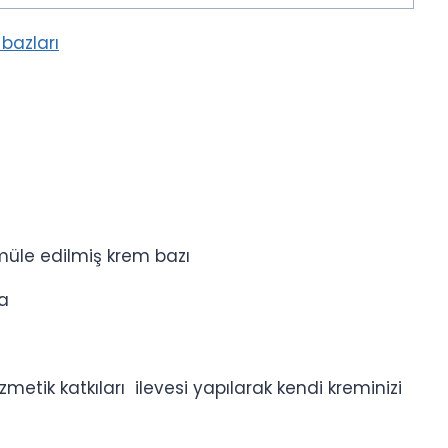
bazları
müle edilmiş krem bazı
la
metik katkıları ilevesi yapılarak kendi kreminizi