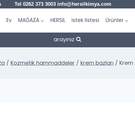
a Tel 0262 373 3003 info@hersilkimya.com
Ev
MAĞAZA
HERSIL
istek listesi
Ürünler
arayınız
za
/
Kozmetik hammaddeler
/
krem bazları
/
Krem 