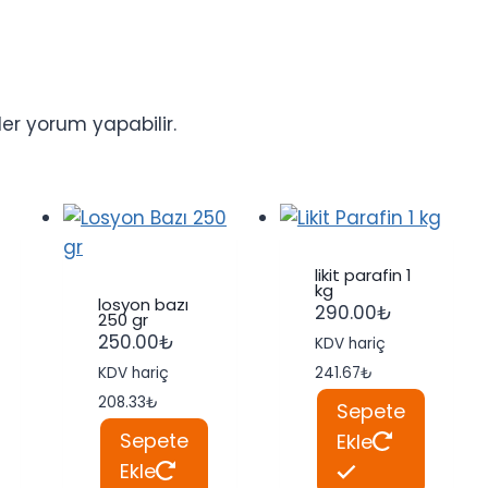
er yorum yapabilir.
likit parafin 1
kg
losyon bazı
290.00
₺
250 gr
250.00
₺
KDV hariç
KDV hariç
241.67
₺
208.33
₺
Sepete
Sepete
Ekle
Ekle