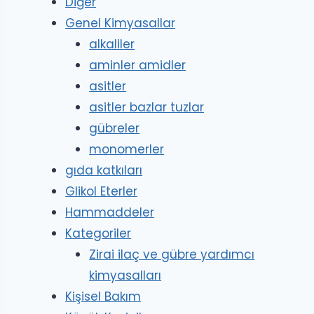
Diğer
Genel Kimyasallar
alkaliler
aminler amidler
asitler
asitler bazlar tuzlar
gübreler
monomerler
gıda katkıları
Glikol Eterler
Hammaddeler
Kategoriler
Zirai ilaç ve gübre yardımcı
kimyasalları
Kişisel Bakım