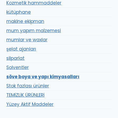
Kozmetik hammaddeler
kütüphane
makine ekipman
mum yapım malzemesi
mumlar ve waxlar
şelat ajanları
silparlat
Solventler
söve boya ve yapı kimyasalları
Stok fazlası ürünler
TEMİZLİK ÜRÜNLERİ
Yüzey Aktif Maddeler