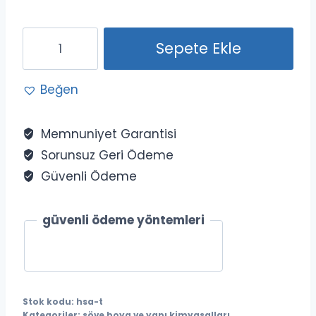
Söve
Sepete Ekle
tutkalı
sert
Beğen
160
kg
adet
Memnuniyet Garantisi
Sorunsuz Geri Ödeme
Güvenli Ödeme
güvenli ödeme yöntemleri
Stok kodu:
hsa-t
Kategoriler:
söve boya ve yapı kimyasalları