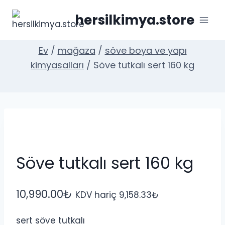
İçeriğe
hersilkimya.store
geç
Ev
/
mağaza
/
söve boya ve yapı
kimyasalları
/
Söve tutkalı sert 160 kg
Söve tutkalı sert 160 kg
10,990.00
₺
KDV hariç
9,158.33
₺
sert söve tutkalı