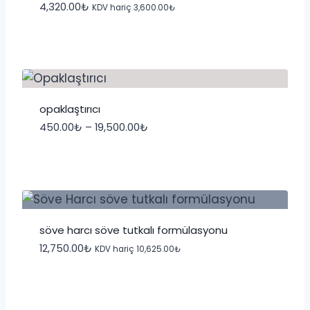
4,320.00
₺
KDV hariç
3,600.00
₺
opaklaştırıcı
Fiyat
450.00
₺
–
19,500.00
₺
aralığı:
450.00₺
-
19,500.00₺
söve harcı söve tutkalı formülasyonu
12,750.00
₺
KDV hariç
10,625.00
₺