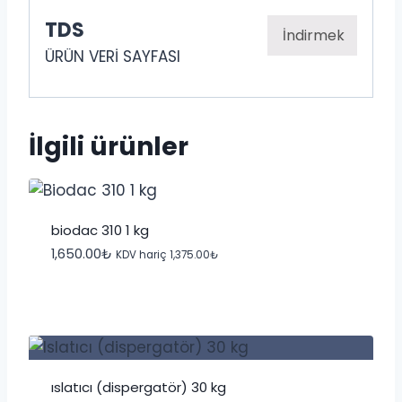
TDS
İndirmek
ÜRÜN VERİ SAYFASI
İlgili ürünler
biodac 310 1 kg
1,650.00
₺
KDV hariç
1,375.00
₺
islatıcı (dispergatör) 30 kg