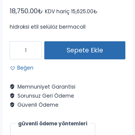
18,750.00
₺
KDV hariç
15,625.00
₺
hidroksi etil selülöz bermacoll
Bermocoll
Sepete Ekle
natrosol
25
Beğen
kg
adet
Memnuniyet Garantisi
Sorunsuz Geri Ödeme
Güvenli Ödeme
güvenli ödeme yöntemleri