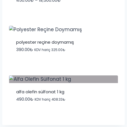
450.00
₺
–
19,500.00
₺
aralığı:
450.00₺
-
19,500.00₺
polyester reçine doymamış
390.00
₺
KDV hariç
325.00
₺
alfa olefin sülfonat 1 kg
490.00
₺
KDV hariç
408.33
₺