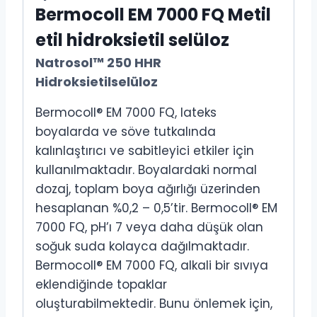
Bermocoll EM 7000 FQ Metil
etil hidroksietil selüloz
Natrosol™ 250 HHR
Hidroksietilselüloz
Bermocoll® EM 7000 FQ, lateks
boyalarda ve söve tutkalında
kalınlaştırıcı ve sabitleyici etkiler için
kullanılmaktadır. Boyalardaki normal
dozaj, toplam boya ağırlığı üzerinden
hesaplanan %0,2 – 0,5’tir. Bermocoll® EM
7000 FQ, pH’ı 7 veya daha düşük olan
soğuk suda kolayca dağılmaktadır.
Bermocoll® EM 7000 FQ, alkali bir sıvıya
eklendiğinde topaklar
oluşturabilmektedir. Bunu önlemek için,