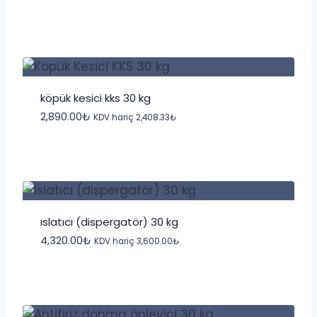
köpük kesici kks 30 kg
2,890.00
₺
KDV hariç
2,408.33
₺
islatıcı (dispergatör) 30 kg
4,320.00
₺
KDV hariç
3,600.00
₺