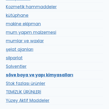
Kozmetik hammaddeler
kütüphane
makine ekipman
mum yapım malzemesi
mumlar ve waxlar
şelat ajanları
silparlat
Solventler
söve boya ve yapı kimyasalları
Stok fazlası ürünler
TEMİZLİK ÜRÜNLERİ
Yüzey Aktif Maddeler