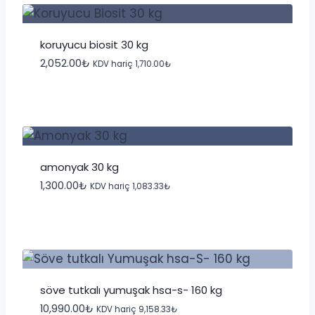
koruyucu biosit 30 kg
2,052.00
₺
KDV hariç
1,710.00
₺
amonyak 30 kg
1,300.00
₺
KDV hariç
1,083.33
₺
söve tutkalı yumuşak hsa-s- 160 kg
10,990.00
₺
KDV hariç
9,158.33
₺