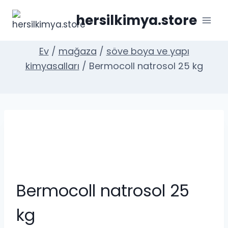
İçeriğe
hersilkimya.store
geç
Ev
/
mağaza
/
söve boya ve yapı
kimyasalları
/
Bermocoll natrosol 25 kg
Bermocoll natrosol 25
kg