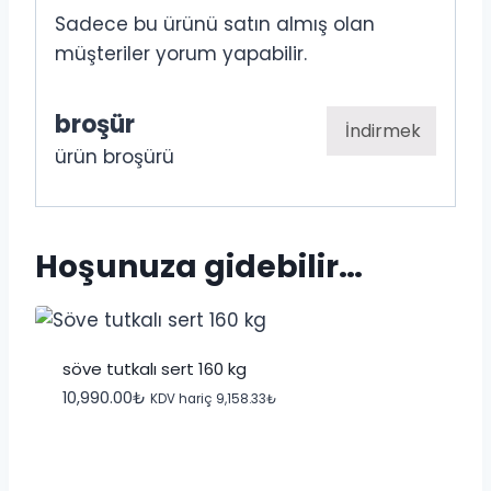
Sadece bu ürünü satın almış olan
müşteriler yorum yapabilir.
broşür
İndirmek
ürün broşürü
Hoşunuza gidebilir…
söve tutkalı sert 160 kg
10,990.00
₺
KDV hariç
9,158.33
₺