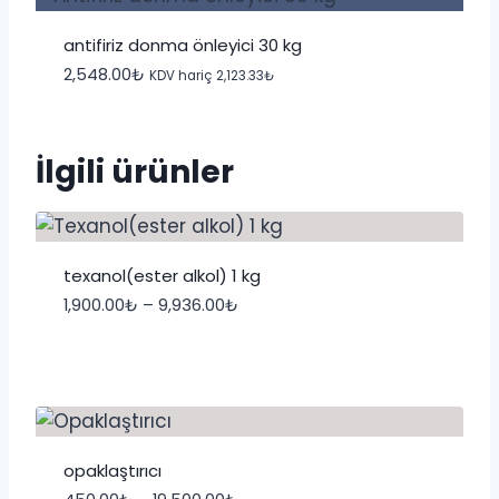
antifiriz donma önleyici 30 kg
2,548.00
₺
KDV hariç
2,123.33
₺
İlgili ürünler
texanol(ester alkol) 1 kg
Fiyat
1,900.00
₺
–
9,936.00
₺
aralığı:
1,900.00₺
-
9,936.00₺
opaklaştırıcı
Fiyat