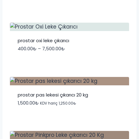
prostar oxi leke çıkarıcı
Fiyat
400.00
₺
–
7,500.00
₺
aralığı:
400.00₺
-
7,500.00₺
prostar pas lekesi çıkarıcı 20 kg
1,500.00
₺
KDV hariç
1,250.00
₺