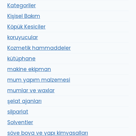
Kategoriler
Kişisel Bakım
Köpük Kesiciler
koruyucular
Kozmetik hammaddeler
kütüphane
makine ekipman
mum yapım malzemesi
mumlar ve waxlar
şelat ajanları
silparlat
Solventler
söve boya ve yapı kimyasalları