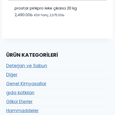
prostar pinkpro leke çıkarıcı 20 kg
2,490.00
₺
KDV hariç
2,075.00
₺
ÜRÜN KATEGORILERI
Deterjan ve Sabun
Diğer
Genel Kimyasallar
gıda katkıları
Glikol Eterler
Hammaddeler