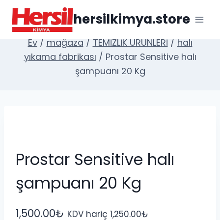
İçeriğe
hersilkimya.store
geç
Ev
/
mağaza
/
TEMİZLİK ÜRÜNLERİ
/
halı
yıkama fabrikası
/
Prostar Sensitive halı
şampuanı 20 Kg
Prostar Sensitive halı
şampuanı 20 Kg
1,500.00
₺
KDV hariç
1,250.00
₺