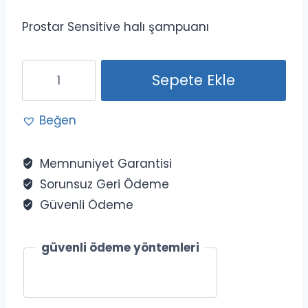
Prostar Sensitive halı şampuanı
Prostar
Sepete Ekle
Sensitive
halı
Beğen
şampuanı
20
Kg
Memnuniyet Garantisi
adet
Sorunsuz Geri Ödeme
Güvenli Ödeme
güvenli ödeme yöntemleri