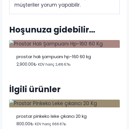
müşteriler yorum yapabilir.
Hoşunuza gidebilir…
prostar halı şampuanı hp-160 60 kg
2,900.00
₺
KDV hariç
2,416.67
₺
İlgili ürünler
prostar pinkeko leke çıkarıcı 20 kg
800.00
₺
KDV hariç
666.67
₺