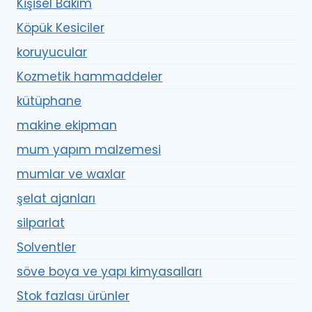
Kişisel Bakım
Köpük Kesiciler
koruyucular
Kozmetik hammaddeler
kütüphane
makine ekipman
mum yapım malzemesi
mumlar ve waxlar
şelat ajanları
silparlat
Solventler
söve boya ve yapı kimyasalları
Stok fazlası ürünler