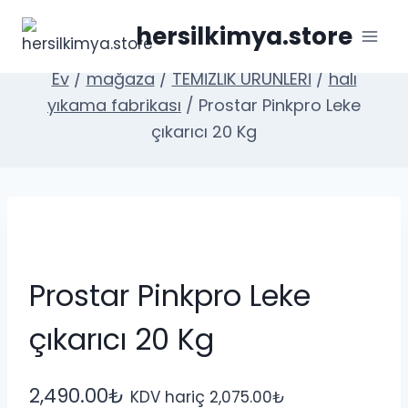
İçeriğe
hersilkimya.store
geç
Ev
/
mağaza
/
TEMİZLİK ÜRÜNLERİ
/
halı
yıkama fabrikası
/
Prostar Pinkpro Leke
çıkarıcı 20 Kg
Prostar Pinkpro Leke
çıkarıcı 20 Kg
2,490.00
₺
KDV hariç
2,075.00
₺