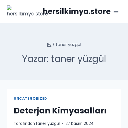
İçeriğe
hersilkimya.store
geç
Ev
/
taner yüzgül
Yazar: taner yüzgül
UNCATEGORIZED
Deterjan Kimyasalları
Tarafından
taner yüzgül
27 Kasım 2024