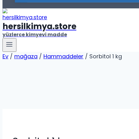
hersilkimya.store
yüzlerce kimyevi madde
Ev
/
mağaza
/
Hammaddeler
/
Sorbitol 1 kg