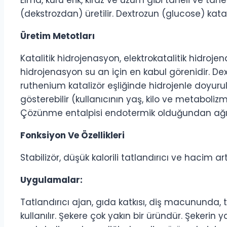
Elma, kuru erik, kiraz ve üzüm gibi taneli ve ta
(dekstrozdan) üretilir. Dextrozun (glucose) katal
Üretim Metotları
Katalitik hidrojenasyon, elektrokatalitik hidro
hidrojenasyon su an için en kabul görenidir. De
ruthenium katalizör eşliğinde hidrojenle doyurulma
gösterebilir (kullanıcının yaş, kilo ve metaboli
Çözünme entalpisi endotermik olduğundan ağızd
Fonksiyon Ve Özellikleri
Stabilizör, düşük kalorili tatlandırıcı ve hacim ar
Uygulamalar:
Tatlandırıcı ajan, gıda katkısı, diş macununda, 
kullanılır. Şekere çok yakın bir üründür. Şekerin y