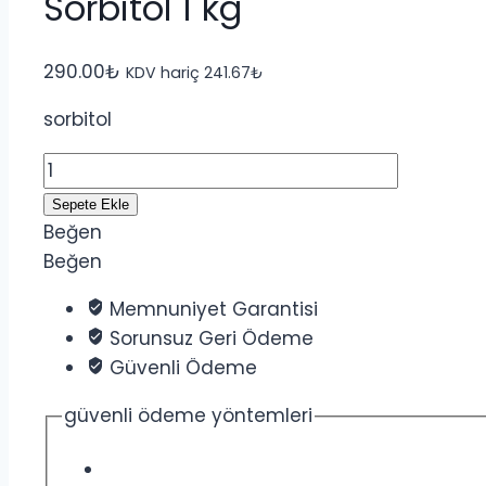
Sorbitol 1 kg
290.00
₺
KDV hariç
241.67
₺
sorbitol
Sorbitol
1
Sepete Ekle
kg
Beğen
adet
Beğen
Memnuniyet Garantisi
Sorunsuz Geri Ödeme
Güvenli Ödeme
güvenli ödeme yöntemleri