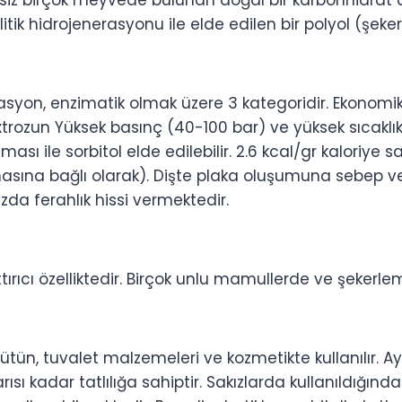
nesiz birçok meyvede bulunan doğal bir karbonhidrat a
itik hidrojenerasyonu ile elde edilen bir polyol (şeker
jenasyon, enzimatik olmak üzere 3 kategoridir. Ekono
xtrozun Yüksek basınç (40-100 bar) ve yüksek sıcaklı
sı ile sorbitol elde edilebilir. 2.6 kcal/gr kaloriye sa
zmasına bağlı olarak). Dişte plaka oluşumuna sebep ve
a ferahlık hissi vermektedir.
ttırıcı özelliktedir. Birçok unlu mamullerde ve şekerlem
tütün, tuvalet malzemeleri ve kozmetikte kullanılır.
arısı kadar tatlılığa sahiptir. Sakızlarda kullanıldığın