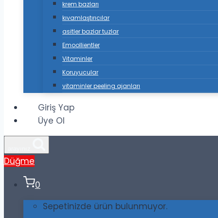
krem bazları
kıvamlaştırıcılar
asitler bazlar tuzlar
Emoollientler
Vitaminler
Koruyucular
vitaminler peeling ajanları
Giriş Yap
Üye Ol
arayınız
Düğme
0
Sepetinizde ürün bulunmuyor.