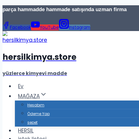
İçeriğe
parça hammadde hammade satışında uzman firma Te
geç
Facebook
YouTube
Instagram
hersilkimya.store
yüzlerce kimyevi madde
Ev
MAĞAZA
Hesabım
Ödeme Yap
sepet
HERSIL