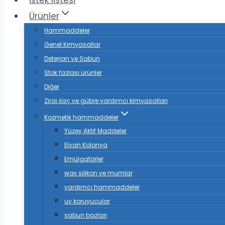
istek listesi
Ürünler
Hammaddeler
Genel Kimyasallar
Deterjan ve Sabun
Stok fazlası ürünler
Diğer
Zirai ilaç ve gübre yardımcı kimyasalları
Kozmetik hammaddeler
Yüzey Aktif Maddeler
Elvan Kolonya
Emülgatörler
wax silikon ve mumlar
yardımcı hammaddeler
uv koruyucular
sabun bazları