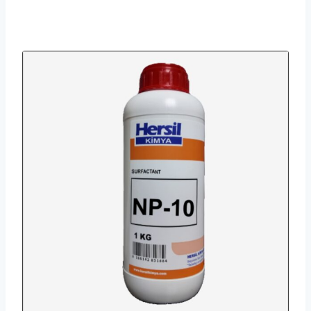
aralığı:
690.00₺
-
12,000.00₺