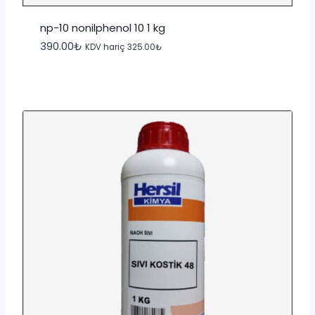
np-10 nonilphenol 10 1 kg
390.00
₺
KDV hariç
325.00
₺