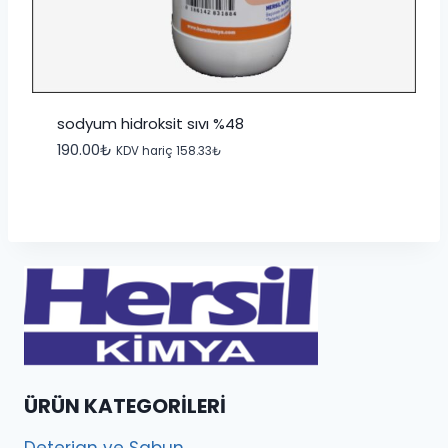
sodyum hidroksit sıvı %48
190.00
₺
KDV hariç
158.33
₺
ÜRÜN KATEGORILERI