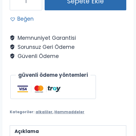
Sepete Ekle
Hidroksit
payet
Beğen
1
kg
adet
Memnuniyet Garantisi
Sorunsuz Geri Ödeme
Güvenli Ödeme
güvenli ödeme yöntemleri
Kategoriler:
alkaliler
,
Hammaddeler
Açıklama