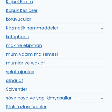
Kişisel Bakım
Köpük Kesiciler
koruyucular
Kozmetik hammaddeler
kütüphane
makine ekipman
mum yapım malzemesi
mumlar ve waxlar
şelat ajanları
silparlat
Solventler
söve boya ve yapı kimyasalları
Stok fazlası ürünler