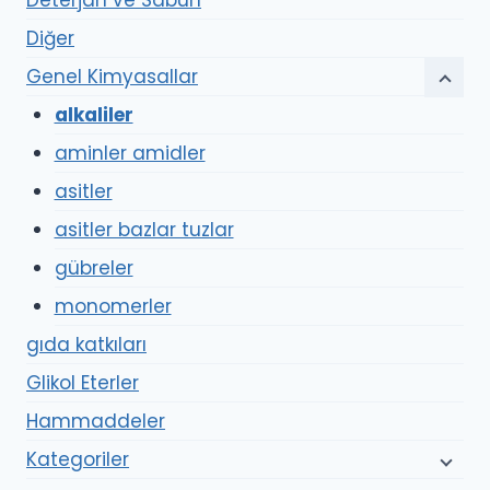
Deterjan ve Sabun
Diğer
Genel Kimyasallar
alkaliler
aminler amidler
asitler
asitler bazlar tuzlar
gübreler
monomerler
gıda katkıları
Glikol Eterler
Hammaddeler
Kategoriler