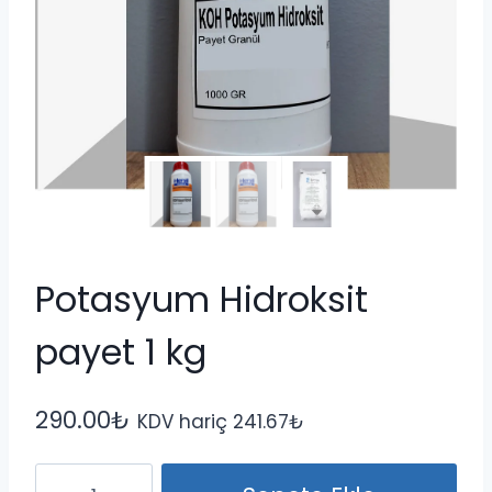
Potasyum Hidroksit
payet 1 kg
290.00
₺
KDV hariç
241.67
₺
Potasyum