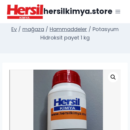
İçeriğe
hersilkimya.store
geç
Ev
/
mağaza
/
Hammaddeler
/
Potasyum
Hidroksit payet 1 kg