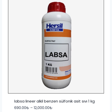
labsa lineer alkil benzen sülfonik asit sıvı 1 kg
Fiyat
690.00
₺
–
12,000.00
₺