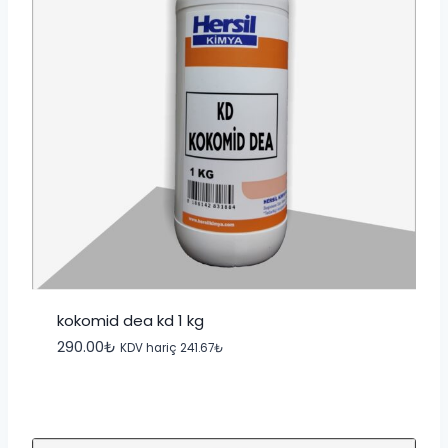
kokomid dea kd 1 kg
290.00
₺
KDV hariç
241.67
₺