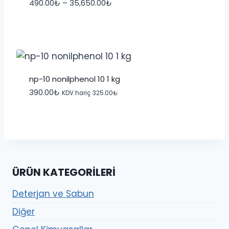
Fiyat
490.00
₺
–
35,650.00
₺
aralığı:
490.00₺
-
35,650.00₺
np-10 nonilphenol 10 1 kg
390.00
₺
KDV hariç
325.00
₺
ÜRÜN KATEGORILERI
Deterjan ve Sabun
Diğer