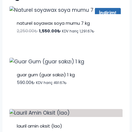
İndirim!
naturel soyawax soya mumu 7 kg
Orijinal
Şu
2,250.00
₺
1,550.00
₺
KDV hariç
1,291.67
₺
fiyat:
andaki
2,250.00₺.
fiyat:
1,550.00₺.
guar gum (guar sakızı) 1 kg
590.00
₺
KDV hariç
491.67
₺
lauril amin oksit (lao)