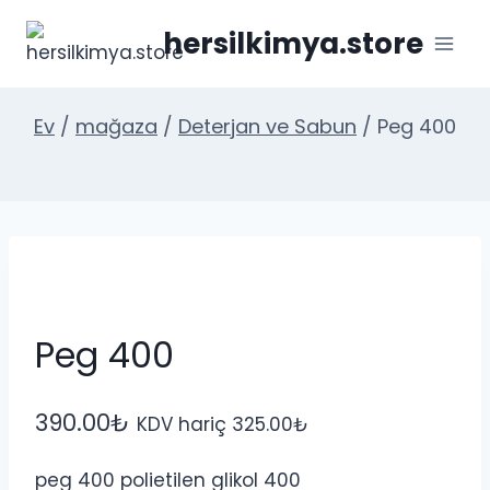
İçeriğe
hersilkimya.store
geç
Ev
/
mağaza
/
Deterjan ve Sabun
/
Peg 400
Peg 400
390.00
₺
KDV hariç
325.00
₺
peg 400 polietilen glikol 400