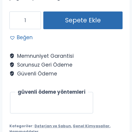
Peg
Sepete Ekle
400
adet
Beğen
Memnuniyet Garantisi
Sorunsuz Geri Ödeme
Güvenli Ödeme
güvenli ödeme yöntemleri
Kategoriler:
Deterjan ve Sabun
,
Genel Kimyasallar
,
Hammaddeler