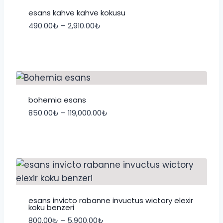
esans kahve kahve kokusu
Fiyat
490.00
₺
–
2,910.00
₺
aralığı:
490.00₺
-
2,910.00₺
bohemia esans
Fiyat
850.00
₺
–
119,000.00
₺
aralığı:
850.00₺
-
119,000.00₺
esans invicto rabanne invuctus wictory elexir
koku benzeri
Fiyat
800.00
₺
–
5,900.00
₺