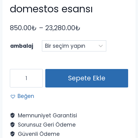
domestos esansı
Fiyat
850.00
₺
–
23,280.00
₺
aralığı:
ambalaj
850.00₺
-
23,280.00₺
hygen
Sepete Ekle
breezze
domestos
Beğen
esansı
adet
Memnuniyet Garantisi
Sorunsuz Geri Ödeme
Güvenli Ödeme