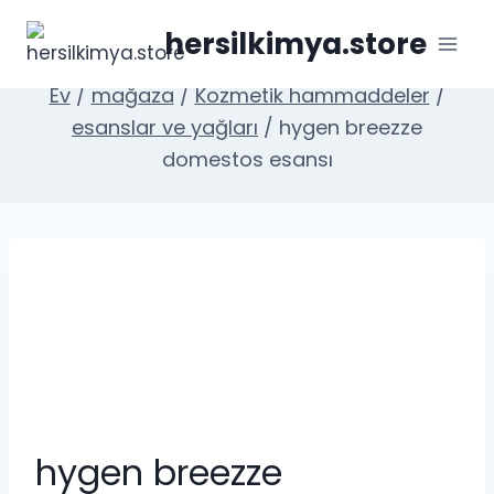
İçeriğe
hersilkimya.store
geç
Ev
/
mağaza
/
Kozmetik hammaddeler
/
esanslar ve yağları
/
hygen breezze
domestos esansı
hygen breezze