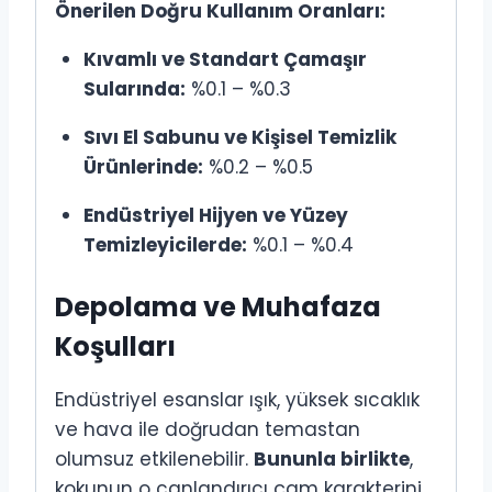
Önerilen Doğru Kullanım Oranları:
Kıvamlı ve Standart Çamaşır
Sularında:
%0.1 – %0.3
Sıvı El Sabunu ve Kişisel Temizlik
Ürünlerinde:
%0.2 – %0.5
Endüstriyel Hijyen ve Yüzey
Temizleyicilerde:
%0.1 – %0.4
Depolama ve Muhafaza
Koşulları
Endüstriyel esanslar ışık, yüksek sıcaklık
ve hava ile doğrudan temastan
olumsuz etkilenebilir.
Bununla birlikte
,
kokunun o canlandırıcı çam karakterini