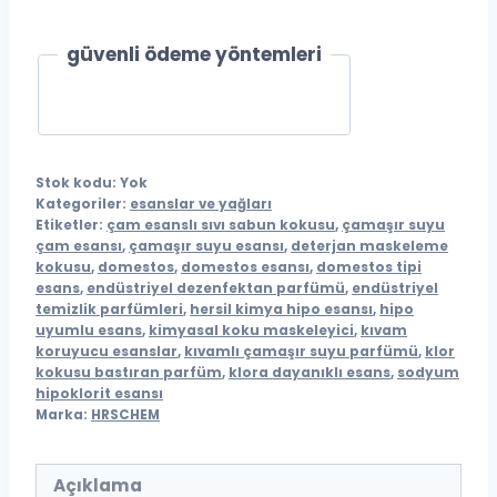
güvenli ödeme yöntemleri
Stok kodu:
Yok
Kategoriler:
esanslar ve yağları
Etiketler:
çam esanslı sıvı sabun kokusu
,
çamaşır suyu
çam esansı
,
çamaşır suyu esansı
,
deterjan maskeleme
kokusu
,
domestos
,
domestos esansı
,
domestos tipi
esans
,
endüstriyel dezenfektan parfümü
,
endüstriyel
temizlik parfümleri
,
hersil kimya hipo esansı
,
hipo
uyumlu esans
,
kimyasal koku maskeleyici
,
kıvam
koruyucu esanslar
,
kıvamlı çamaşır suyu parfümü
,
klor
kokusu bastıran parfüm
,
klora dayanıklı esans
,
sodyum
hipoklorit esansı
Marka:
HRSCHEM
Açıklama