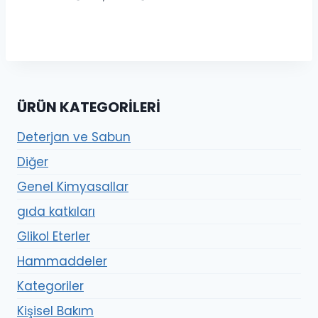
aralığı:
800.00₺
-
5,900.00₺
ÜRÜN KATEGORILERI
Deterjan ve Sabun
Diğer
Genel Kimyasallar
gıda katkıları
Glikol Eterler
Hammaddeler
Kategoriler
Kişisel Bakım