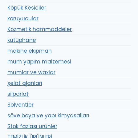
Köpük Kesiciler
koruyucular
Kozmetik hammaddeler
kütüphane
makine ekipman
mum yapım malzemesi
mumlar ve waxlar
şelat ajanları
silparlat
Solventler
söve boya ve yapı kimyasalları
Stok fazlası ürünler
TEMİZLİK ÜRÜNLERİ