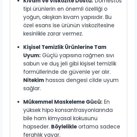
Kıvam ve Viskozite Dostu:
Domestos
tipi ürünlerin en önemli özelliği o
yoğun, akışkan kıvam yapısıdır. Bu
özel esans ise ürünün viskozitesine
kesinlikle zarar vermez.
Kişisel Temizlik Ürünlerine Tam
Uyum:
Güçlü yapısına rağmen sıvı
sabun ve duş jeli gibi kişisel temizlik
formüllerinde de güvenle yer alır.
Nitekim
hassas dengesi cilde uyum
sağlar.
Mükemmel Maskeleme Gücü:
En
yüksek hipo konsantrasyonlarında
bile ham kimyasal kokusunu
hapseder.
Böylelikle
ortama sadece
ferahlık yayar.