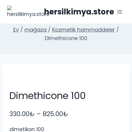
İçeriğe
hersilkimya.store
geç
Ev
/
mağaza
/
Kozmetik hammaddeler
/
Dimethicone 100
Dimethicone 100
Fiyat
330.00
₺
–
825.00
₺
aralığı:
dimetikon 100