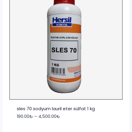
sles 70 sodyum lauril eter sülfat 1 kg
Fiyat
190.00
₺
–
4,500.00
₺
aralığı:
190.00₺