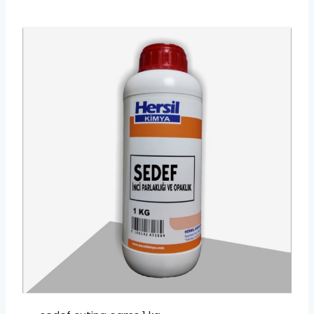
-
4,500.00₺