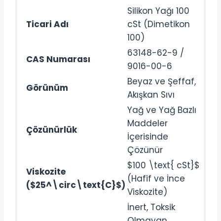
Silikon Yağı 100
Ticari Adı
cSt (Dimetikon
100)
63148-62-9 /
CAS Numarası
9016-00-6
Beyaz ve Şeffaf,
Görünüm
Akışkan Sıvı
Yağ ve Yağ Bazlı
Maddeler
Çözünürlük
İçerisinde
Çözünür
$100 \text{ cSt}$
Viskozite
(Hafif ve İnce
(
$25^\circ\text{C}$
)
Viskozite)
İnert, Toksik
Olmayan,