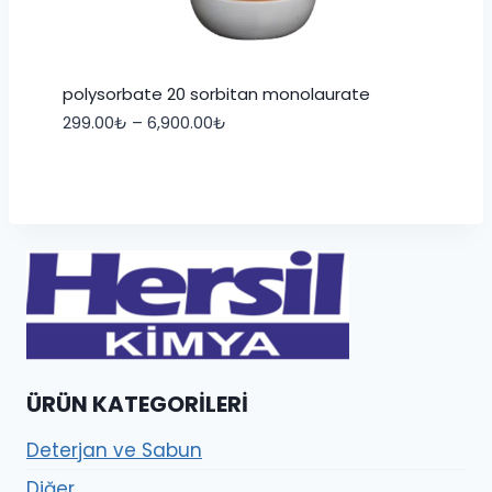
polysorbate 20 sorbitan monolaurate
Fiyat
299.00
₺
–
6,900.00
₺
aralığı:
299.00₺
-
6,900.00₺
ÜRÜN KATEGORILERI
Deterjan ve Sabun
Diğer