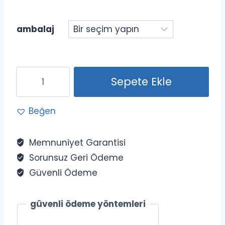
330.00₺
-
ambalaj
825.00₺
Dimethicone
Sepete Ekle
100
adet
Beğen
Memnuniyet Garantisi
Sorunsuz Geri Ödeme
Güvenli Ödeme
güvenli ödeme yöntemleri