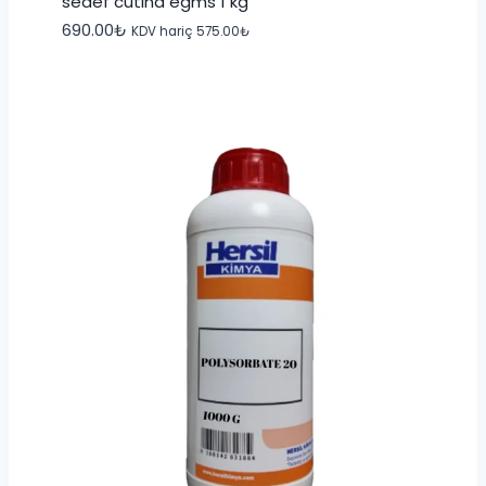
sedef cutina egms 1 kg
690.00
₺
KDV hariç
575.00
₺