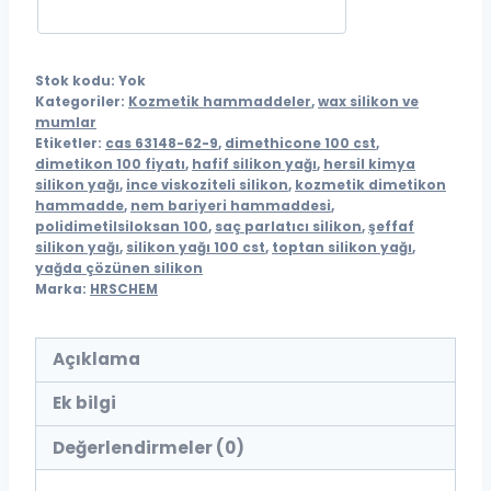
Stok kodu:
Yok
Kategoriler:
Kozmetik hammaddeler
,
wax silikon ve
mumlar
Etiketler:
cas 63148-62-9
,
dimethicone 100 cst
,
dimetikon 100 fiyatı
,
hafif silikon yağı
,
hersil kimya
silikon yağı
,
ince viskoziteli silikon
,
kozmetik dimetikon
hammadde
,
nem bariyeri hammaddesi
,
polidimetilsiloksan 100
,
saç parlatıcı silikon
,
şeffaf
silikon yağı
,
silikon yağı 100 cst
,
toptan silikon yağı
,
yağda çözünen silikon
Marka:
HRSCHEM
Açıklama
Ek bilgi
Değerlendirmeler (0)