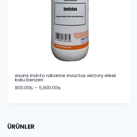
esans invicto rabanne invuctus wictory elexir
koku benzeri
Fiyat
800.00
₺
–
5,900.00
₺
aralığı:
800.00₺
-
5,900.00₺
ÜRÜNLER