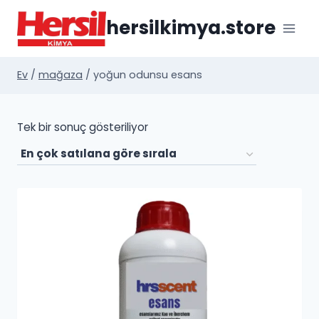
İçeriğe
hersilkimya.store
geç
Ev
/
mağaza
/
yoğun odunsu esans
Tek bir sonuç gösteriliyor