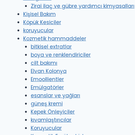
Zirai ilaç ve gübre yardımcı kimyasalları
Kişisel Bakım
Köpük Kesiciler
koruyucular
Kozmetik hammaddeler
bitkisel extratlar
boya ve renklendiriciler
cilt bakımı
Elvan Kolonya
Emoollientler
Emülgatörler
esanslar ve yağları
güneş kremi
Kepek Önleyiciler
kıvamlaştırıcılar
Koruyucular