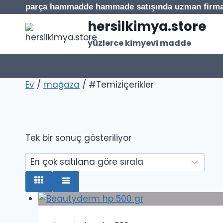
İçeriğe
parça hammadde hammade satışında uzman firm
geç
hersilkimya.store
yüzlerce kimyevi madde
Ev
/
mağaza
/
#Temizİçerikler
Tek bir sonuç gösteriliyor