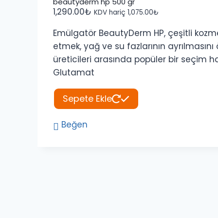
beautyderm hp 500 gr
1,290.00
₺
KDV hariç
1,075.00
₺
Emülgatör BeautyDerm HP, çeşitli kozmeti
etmek, yağ ve su fazlarının ayrılmasın
üreticileri arasında popüler bir seçim hal
Glutamat
Sepete Ekle
Beğen