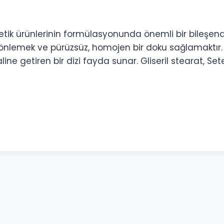
k ürünlerinin formülasyonunda önemli bir bileşendir. B
ı önlemek ve pürüzsüz, homojen bir doku sağlamaktır
ine getiren bir dizi fayda sunar. Gliseril stearat, Set