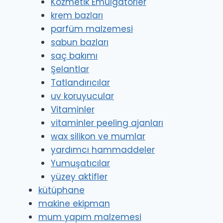
Kozmetik Emülgatörler
krem bazları
parfüm malzemesi
sabun bazları
saç bakımı
Şelantlar
Tatlandırıcılar
uv koruyucular
Vitaminler
vitaminler peeling ajanları
wax silikon ve mumlar
yardımcı hammaddeler
Yumuşatıcılar
yüzey aktifler
kütüphane
makine ekipman
mum yapım malzemesi