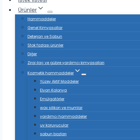
istek listesi
Ürünler
Hammaddeler
Genel Kimyasallar
Deterjan ve Sabun
Stok fazlası ürünler
Diğer
Zirai ilaç ve gübre yardımcı kimyasalları
Kozmetik hammaddeler
Yüzey Aktif Maddeler
Elvan Kolonya
Emülgatörler
wax silikon ve mumlar
yardımcı hammaddeler
uv koruyucular
sabun bazları