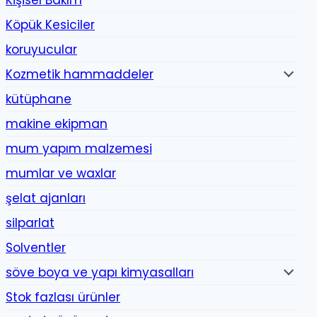
Kişisel Bakım
Köpük Kesiciler
koruyucular
Kozmetik hammaddeler
kütüphane
makine ekipman
mum yapım malzemesi
mumlar ve waxlar
şelat ajanları
silparlat
Solventler
söve boya ve yapı kimyasalları
Stok fazlası ürünler