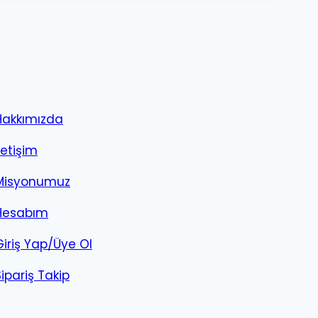
Hakkımızda
letişim
Misyonumuz
Hesabım
Giriş Yap/Üye Ol
Sipariş Takip