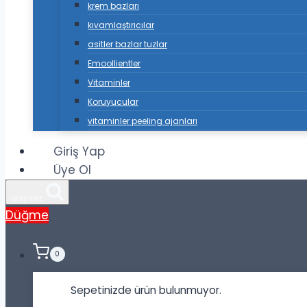
krem bazları
kıvamlaştırıcılar
asitler bazlar tuzlar
Emoollientler
Vitaminler
Koruyucular
vitaminler peeling ajanları
Giriş Yap
Üye Ol
arayınız
Düğme
0
Sepetinizde ürün bulunmuyor.