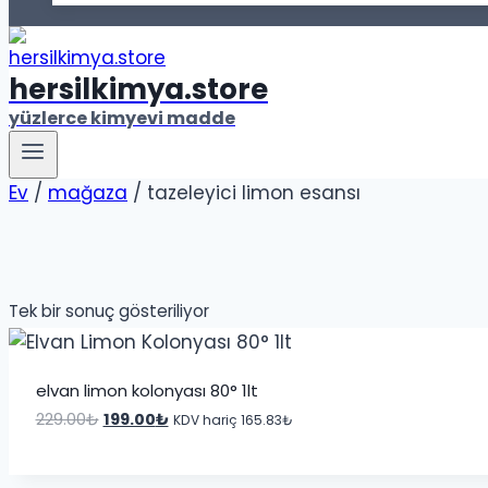
hersilkimya.store
yüzlerce kimyevi madde
Ev
/
mağaza
/
tazeleyici limon esansı
Tek bir sonuç gösteriliyor
elvan limon kolonyası 80° 1lt
Orijinal
Şu
229.00
₺
199.00
₺
KDV hariç
165.83
₺
fiyat:
andaki
229.00₺.
fiyat: