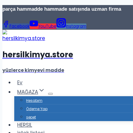
İçeriğe
parça hammadde hammade satışında uzman firma Te
geç
Facebook
YouTube
Instagram
hersilkimya.store
yüzlerce kimyevi madde
Ev
MAĞAZA
Hesabım
Ödeme Yap
sepet
HERSIL