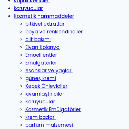
Köpük Kesiciler
koruyucular
Kozmetik hammaddeler
bitkisel extratlar
boya ve renklendiriciler
cilt bakımı
Elvan Kolonya
Emoollientler
Emülgatörler
esanslar ve yağları
güneş kremi
Kepek Önleyiciler
kıvamlaştırıcılar
Koruyucular
Kozmetik Emülgatörler
krem bazları
parfüm malzemesi