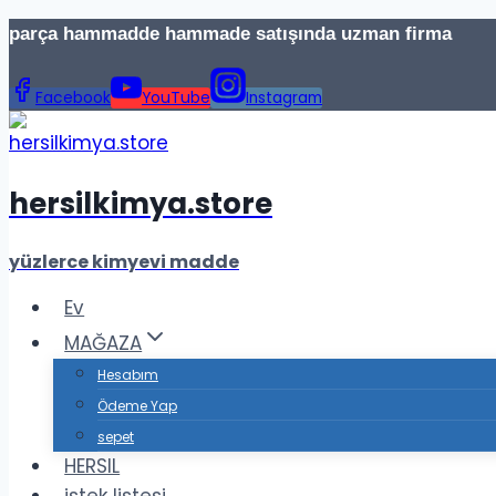
İçeriğe
parça hammadde hammade satışında uzman firma Te
geç
Facebook
YouTube
Instagram
hersilkimya.store
yüzlerce kimyevi madde
Ev
MAĞAZA
Hesabım
Ödeme Yap
sepet
HERSIL