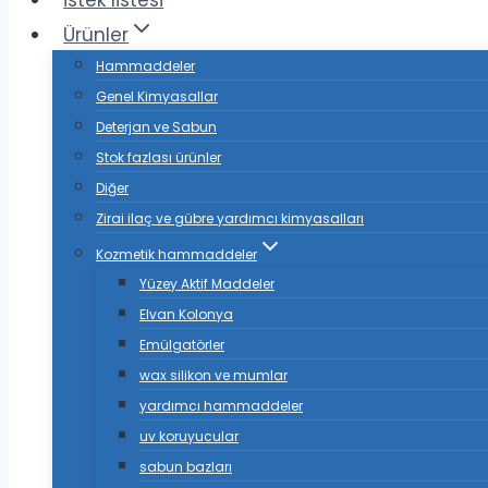
istek listesi
Ürünler
Hammaddeler
Genel Kimyasallar
Deterjan ve Sabun
Stok fazlası ürünler
Diğer
Zirai ilaç ve gübre yardımcı kimyasalları
Kozmetik hammaddeler
Yüzey Aktif Maddeler
Elvan Kolonya
Emülgatörler
wax silikon ve mumlar
yardımcı hammaddeler
uv koruyucular
sabun bazları