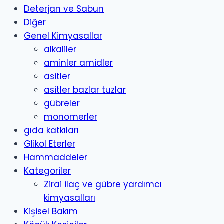
Deterjan ve Sabun
Diğer
Genel Kimyasallar
alkaliler
aminler amidler
asitler
asitler bazlar tuzlar
gübreler
monomerler
gıda katkıları
Glikol Eterler
Hammaddeler
Kategoriler
Zirai ilaç ve gübre yardımcı
kimyasalları
Kişisel Bakım