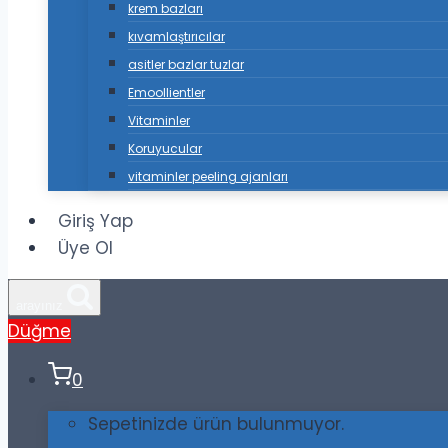
krem bazları
kıvamlaştırıcılar
asitler bazlar tuzlar
Emoollientler
Vitaminler
Koruyucular
vitaminler peeling ajanları
Giriş Yap
Üye Ol
arayınız
Düğme
0
Sepetinizde ürün bulunmuyor.