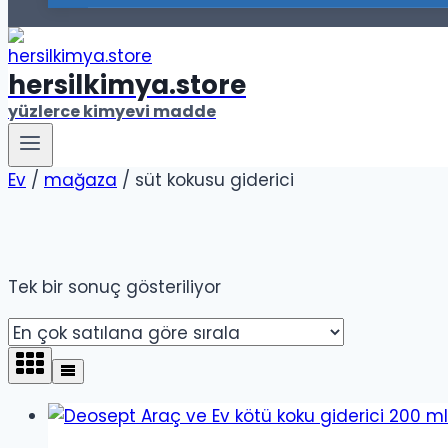
hersilkimya.store
yüzlerce kimyevi madde
Ev
/
mağaza
/
süt kokusu giderici
Tek bir sonuç gösteriliyor