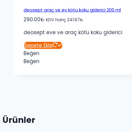
deosept araç ve ev kötü koku giderici 200 ml
290.00
₺
KDV hariç
241.67
₺
deosept eve ve araç kötü koku giderici
Sepete Ekle
Beğen
Beğen
Ürünler