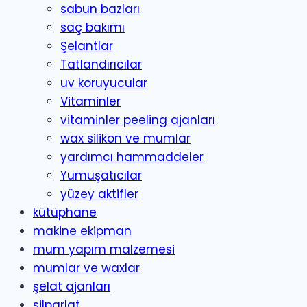
sabun bazları
saç bakımı
Şelantlar
Tatlandırıcılar
uv koruyucular
Vitaminler
vitaminler peeling ajanları
wax silikon ve mumlar
yardımcı hammaddeler
Yumuşatıcılar
yüzey aktifler
kütüphane
makine ekipman
mum yapım malzemesi
mumlar ve waxlar
şelat ajanları
silparlat