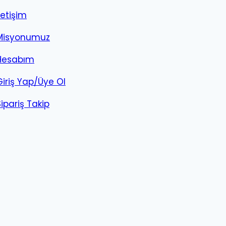
letişim
Misyonumuz
Hesabım
Giriş Yap/Üye Ol
Sipariş Takip