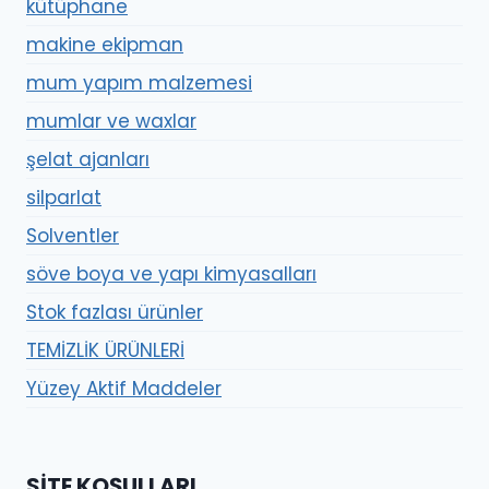
kütüphane
makine ekipman
mum yapım malzemesi
mumlar ve waxlar
şelat ajanları
silparlat
Solventler
söve boya ve yapı kimyasalları
Stok fazlası ürünler
TEMİZLİK ÜRÜNLERİ
Yüzey Aktif Maddeler
SITE KOŞULLARI