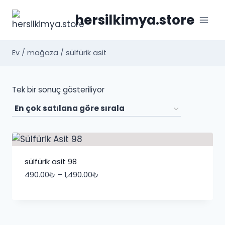
İçeriğe
hersilkimya.store
geç
Ev
/
mağaza
/
sülfürik asit
Tek bir sonuç gösteriliyor
sülfürik asit 98
Fiyat
490.00
₺
–
1,490.00
₺
aralığı:
490.00₺
-
1,490.00₺