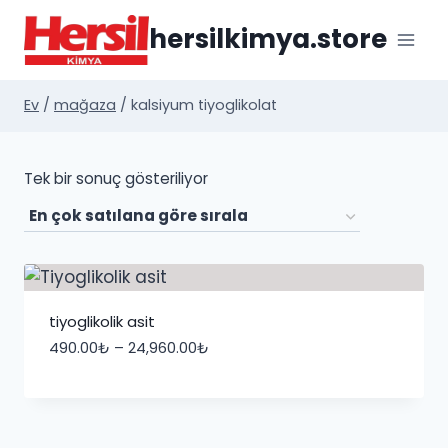
İçeriğe
hersilkimya.store
geç
Ev
/
mağaza
/
kalsiyum tiyoglikolat
Tek bir sonuç gösteriliyor
tiyoglikolik asit
Fiyat
490.00
₺
–
24,960.00
₺
aralığı:
490.00₺
-
24,960.00₺