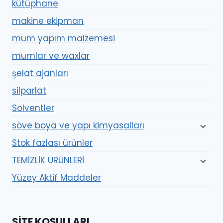
kütüphane
makine ekipman
mum yapım malzemesi
mumlar ve waxlar
şelat ajanları
silparlat
Solventler
söve boya ve yapı kimyasalları
Stok fazlası ürünler
TEMİZLİK ÜRÜNLERİ
Yüzey Aktif Maddeler
SITE KOŞULLARI