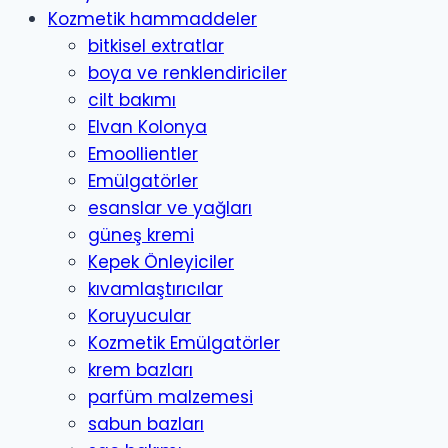
Kozmetik hammaddeler
bitkisel extratlar
boya ve renklendiriciler
cilt bakımı
Elvan Kolonya
Emoollientler
Emülgatörler
esanslar ve yağları
güneş kremi
Kepek Önleyiciler
kıvamlaştırıcılar
Koruyucular
Kozmetik Emülgatörler
krem bazları
parfüm malzemesi
sabun bazları