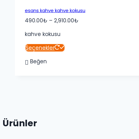
esans kahve kahve kokusu
Fiyat
490.00
₺
–
2,910.00
₺
aralığı:
kahve kokusu
490.00₺
-
Bu
Seçenekler
2,910.00₺
ürünün
Beğen
birden
fazla
varyasyonu
var.
Seçenekler
ürün
sayfasından
Ürünler
seçilebilir