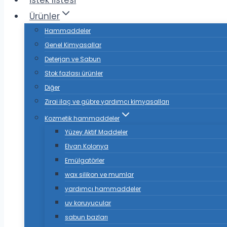
istek listesi
Ürünler
Hammaddeler
Genel Kimyasallar
Deterjan ve Sabun
Stok fazlası ürünler
Diğer
Zirai ilaç ve gübre yardımcı kimyasalları
Kozmetik hammaddeler
Yüzey Aktif Maddeler
Elvan Kolonya
Emülgatörler
wax silikon ve mumlar
yardımcı hammaddeler
uv koruyucular
sabun bazları