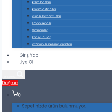
krem bazları
kıvamlaştırıcılar
asitler bazlar tuzlar
Emoollientler
Vitaminler
Koruyucular
vitaminler peeling ajanları
Giriş Yap
Üye Ol
arayınız
Düğme
0
Sepetinizde ürün bulunmuyor.