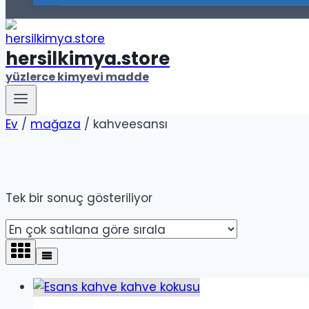
hersilkimya.store
yüzlerce kimyevi madde
Ev
/
mağaza
/
kahveesansı
Tek bir sonuç gösteriliyor