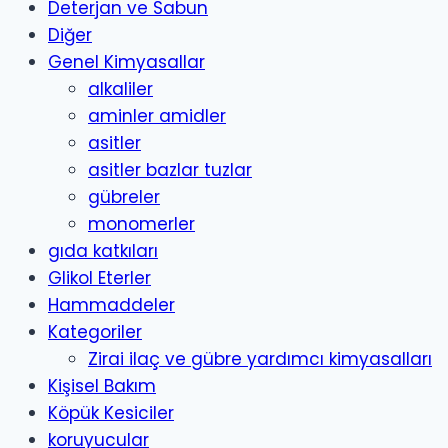
Deterjan ve Sabun
Diğer
Genel Kimyasallar
alkaliler
aminler amidler
asitler
asitler bazlar tuzlar
gübreler
monomerler
gıda katkıları
Glikol Eterler
Hammaddeler
Kategoriler
Zirai ilaç ve gübre yardımcı kimyasalları
Kişisel Bakım
Köpük Kesiciler
koruyucular