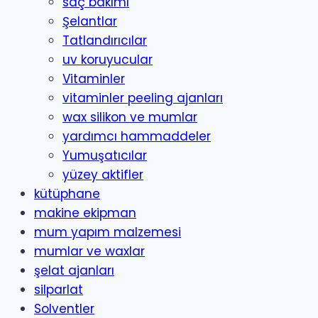
saç bakımı
Şelantlar
Tatlandırıcılar
uv koruyucular
Vitaminler
vitaminler peeling ajanları
wax silikon ve mumlar
yardımcı hammaddeler
Yumuşatıcılar
yüzey aktifler
kütüphane
makine ekipman
mum yapım malzemesi
mumlar ve waxlar
şelat ajanları
silparlat
Solventler