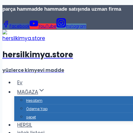
İçeriğe
parça hammadde hammade satışında uzman firma Te
geç
Facebook
YouTube
Instagram
hersilkimya.store
yüzlerce kimyevi madde
Ev
MAĞAZA
Hesabım
Ödeme Yap
sepet
HERSIL