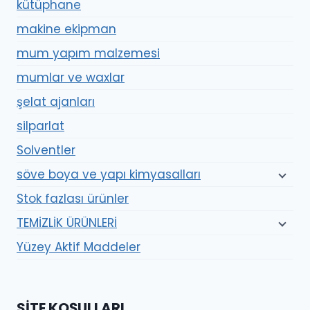
kütüphane
makine ekipman
mum yapım malzemesi
mumlar ve waxlar
şelat ajanları
silparlat
Solventler
söve boya ve yapı kimyasalları
Stok fazlası ürünler
TEMİZLİK ÜRÜNLERİ
Yüzey Aktif Maddeler
SITE KOŞULLARI