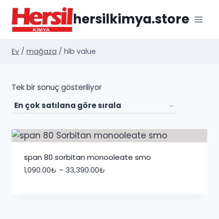
İçeriğe
hersilkimya.store
geç
Ev
/
mağaza
/
hlb value
Tek bir sonuç gösteriliyor
span 80 sorbitan monooleate smo
Fiyat
1,090.00
₺
–
33,390.00
₺
aralığı:
1,090.00₺
-
33,390.00₺