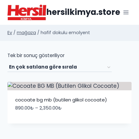
İçeriğe
hersilkimya.store
geç
Ev
/
mağaza
/
hafif dokulu emolyent
Tek bir sonuç gösteriliyor
cocoate bg mb (butilen glikol cocoate)
Fiyat
890.00
₺
–
2,350.00
₺
aralığı:
890.00₺
-
2,350.00₺