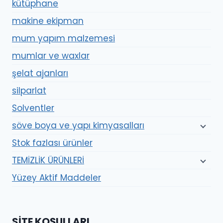
kütüphane
makine ekipman
mum yapım malzemesi
mumlar ve waxlar
şelat ajanları
silparlat
Solventler
söve boya ve yapı kimyasalları
Stok fazlası ürünler
TEMİZLİK ÜRÜNLERİ
Yüzey Aktif Maddeler
SITE KOŞULLARI