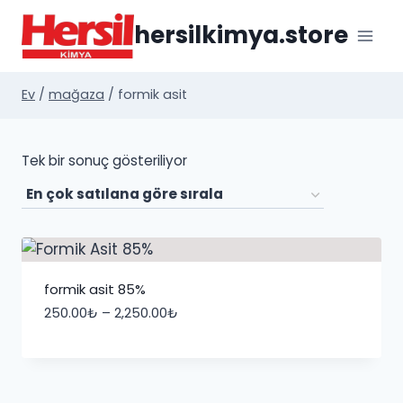
İçeriğe
hersilkimya.store
geç
Ev
/
mağaza
/
formik asit
Tek bir sonuç gösteriliyor
formik asit 85%
Fiyat
250.00
₺
–
2,250.00
₺
aralığı:
250.00₺
-
2,250.00₺