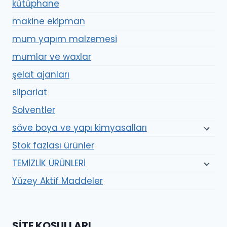
kütüphane
makine ekipman
mum yapım malzemesi
mumlar ve waxlar
şelat ajanları
silparlat
Solventler
söve boya ve yapı kimyasalları
Stok fazlası ürünler
TEMİZLİK ÜRÜNLERİ
Yüzey Aktif Maddeler
SITE KOŞULLARI