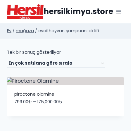
İçeriğe
hersilkimya.store
geç
Ev
/
mağaza
/
evcil hayvan şampuanı aktifi
Tek bir sonuç gösteriliyor
piroctone olamine
Fiyat
799.00
₺
–
175,000.00
₺
aralığı:
799.00₺
-
175,000.00₺