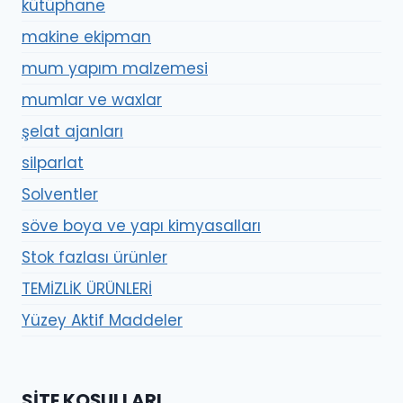
kütüphane
makine ekipman
mum yapım malzemesi
mumlar ve waxlar
şelat ajanları
silparlat
Solventler
söve boya ve yapı kimyasalları
Stok fazlası ürünler
TEMİZLİK ÜRÜNLERİ
Yüzey Aktif Maddeler
SITE KOŞULLARI