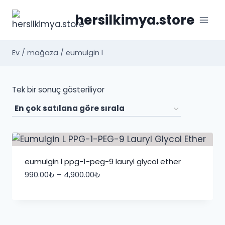
İçeriğe
hersilkimya.store
geç
Ev
/
mağaza
/
eumulgin l
Tek bir sonuç gösteriliyor
eumulgin l ppg-1-peg-9 lauryl glycol ether
Fiyat
990.00
₺
–
4,900.00
₺
aralığı:
990.00₺
-
4,900.00₺