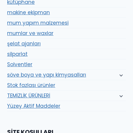
kütüphane
makine ekipman
mum yapım malzemesi
mumlar ve waxlar
şelat ajanları
silparlat
Solventler
söve boya ve yapı kimyasalları
Stok fazlası ürünler
TEMİZLİK ÜRÜNLERİ
Yüzey Aktif Maddeler
SITE KOŞULLARI