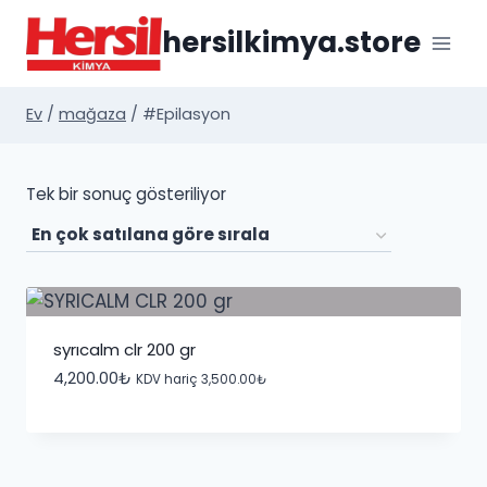
İçeriğe
hersilkimya.store
geç
Ev
/
mağaza
/
#Epilasyon
Tek bir sonuç gösteriliyor
syricalm clr 200 gr
4,200.00
₺
KDV hariç
3,500.00
₺