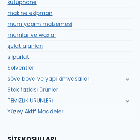
kütüphane
makine ekipman
mum yapım malzemesi
mumlar ve waxlar
şelat ajanları
silparlat
Solventler
söve boya ve yapı kimyasalları
Stok fazlası ürünler
TEMİZLİK ÜRÜNLERİ
Yüzey Aktif Maddeler
SITE KOŞULLARI