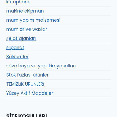
kütüphane
makine ekipman
mum yapım malzemesi
mumlar ve waxlar
şelat ajanları
silparlat
Solventler
söve boya ve yapı kimyasalları
Stok fazlası ürünler
TEMİZLİK ÜRÜNLERİ
Yüzey Aktif Maddeler
SITE KOŞULLARI