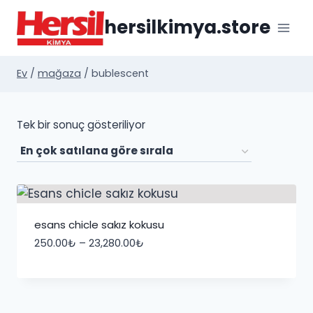
İçeriğe
hersilkimya.store
geç
Ev
/
mağaza
/
bublescent
Tek bir sonuç gösteriliyor
esans chicle sakız kokusu
Fiyat
250.00
₺
–
23,280.00
₺
aralığı:
250.00₺
-
23,280.00₺