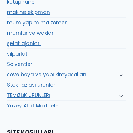
kütüphane
makine ekipman
mum yapım malzemesi
mumlar ve waxlar
şelat ajanları
silparlat
Solventler
söve boya ve yapı kimyasalları
Stok fazlası ürünler
TEMİZLİK ÜRÜNLERİ
Yüzey Aktif Maddeler
SITE KOŞULLARI