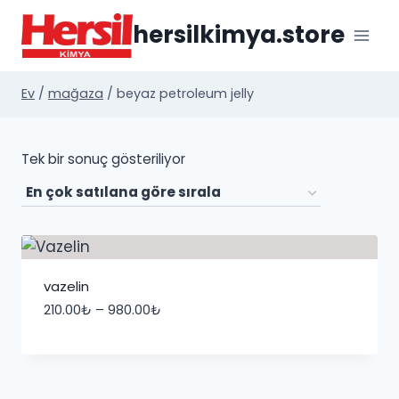
İçeriğe
hersilkimya.store
geç
Ev
/
mağaza
/
beyaz petroleum jelly
Tek bir sonuç gösteriliyor
vazelin
Fiyat
210.00
₺
–
980.00
₺
aralığı:
210.00₺
-
980.00₺