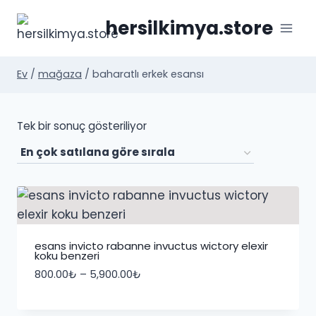
İçeriğe
hersilkimya.store
geç
Ev
/
mağaza
/
baharatlı erkek esansı
Tek bir sonuç gösteriliyor
esans invicto rabanne invuctus wictory elexir
koku benzeri
Fiyat
800.00
₺
–
5,900.00
₺
aralığı:
800.00₺