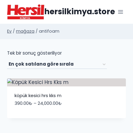
İçeriğe
hersilkimya.store
geç
Ev
/
mağaza
/
antifoam
Tek bir sonuç gösteriliyor
köpük kesici hrs kks m
Fiyat
390.00
₺
–
24,000.00
₺
aralığı:
390.00₺
-
24,000.00₺