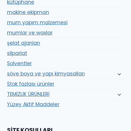
kütüphane
makine ekipman
mum yapım malzemesi
mumlar ve waxlar
şelat ajanları
silparlat
Solventler
söve boya ve yapı kimyasalları
Stok fazlası ürünler
TEMİZLİK ÜRÜNLERİ
Yüzey Aktif Maddeler
SITE KOŞULLARI