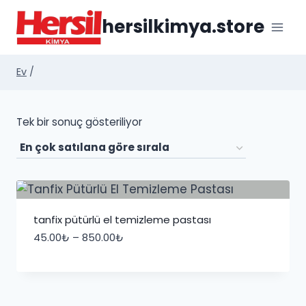
İçeriğe
hersilkimya.store
geç
Ev
/
Tek bir sonuç gösteriliyor
tanfix pütürlü el temizleme pastası
Fiyat
45.00
₺
–
850.00
₺
aralığı:
45.00₺
-
850.00₺