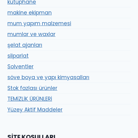
kütüphane
makine ekipman
mum yapım malzemesi
mumlar ve waxlar
şelat ajanları
silparlat
Solventler
söve boya ve yapı kimyasalları
Stok fazlası ürünler
TEMİZLİK ÜRÜNLERİ
Yüzey Aktif Maddeler
SITE KOŞULLARI