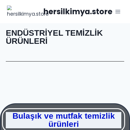
hersilkimya.store
ENDÜSTRİYEL TEMİZLİK
ÜRÜNLERİ
Bulaşık ve mutfak temizlik
ürünleri