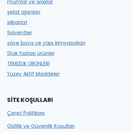
mumlar ve waxlar
şelat ajanları
silparlat
Solventler
söve boya ve yapı kimyasalları
Stok fazlası ürünler
TEMİZLİK ÜRÜNLERİ
Yüzey Aktif Maddeler
SITE KOŞULLARI
Çerez Politikası
Gizlilik ve Güvenlik Koşulları