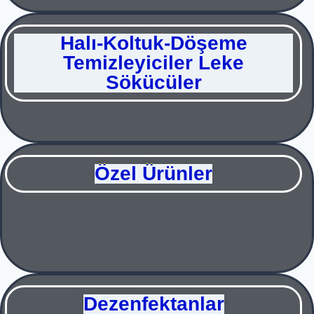
Halı-Koltuk-Döşeme
Temizleyiciler Leke
Sökücüler
Özel Ürünler
Dezenfektanlar