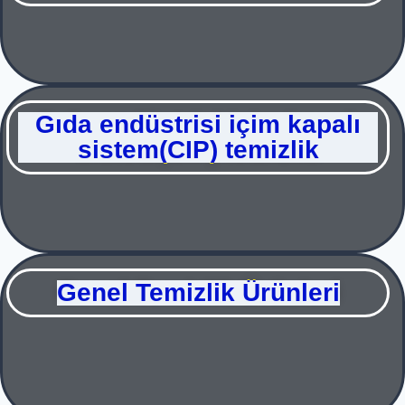
Gıda endüstrisi içim kapalı
sistem(CIP) temizlik
Genel Temizlik Ürünleri