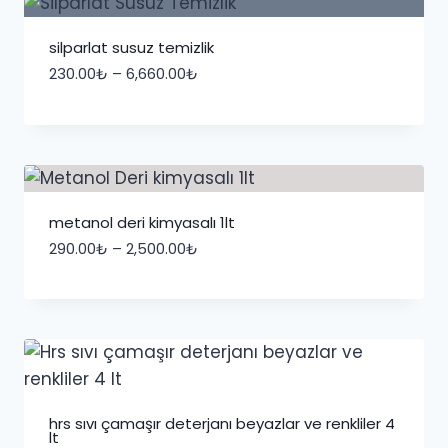
silparlat susuz temizlik
Fiyat
230.00
₺
–
6,660.00
₺
aralığı:
230.00₺
-
6,660.00₺
metanol deri kimyasalı 1lt
Fiyat
290.00
₺
–
2,500.00
₺
aralığı:
290.00₺
-
2,500.00₺
hrs sıvı çamaşır deterjanı beyazlar ve renkliler 4
lt