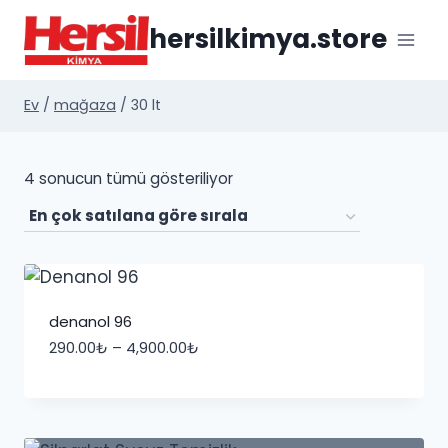
İçeriğe
hersilkimya.store
geç
Ev
/
mağaza
/
30 lt
Popülerliğe
4 sonucun tümü gösteriliyor
göre
sıralandı
denanol 96
Fiyat
290.00
₺
–
4,900.00
₺
aralığı:
290.00₺
-
4,900.00₺