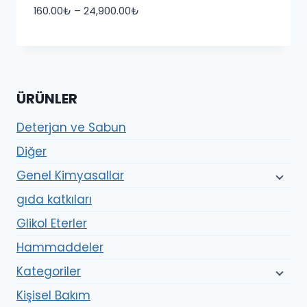
Fiyat
160.00
₺
–
24,900.00
₺
aralığı:
160.00₺
-
24,900.00₺
ÜRÜNLER
Deterjan ve Sabun
Diğer
Genel Kimyasallar
gıda katkıları
Glikol Eterler
Hammaddeler
Kategoriler
Kişisel Bakım