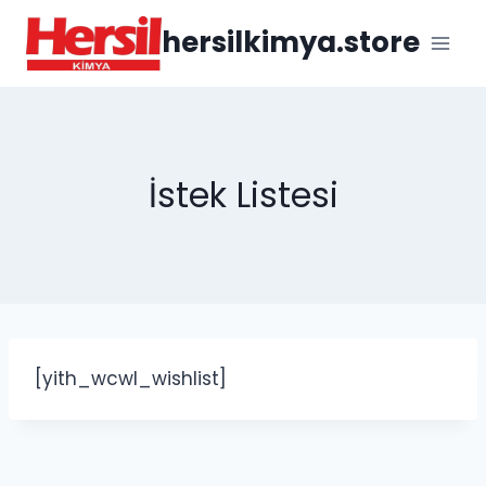
İçeriğe
hersilkimya.store
geç
İstek Listesi
[yith_wcwl_wishlist]