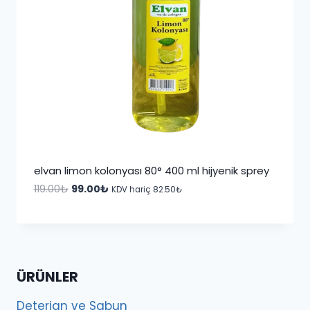
elvan limon kolonyası 80° 400 ml hijyenik sprey
Orijinal
Şu
119.00
₺
99.00
₺
KDV hariç
82.50
₺
fiyat:
andaki
119.00₺.
fiyat:
99.00₺.
ÜRÜNLER
Deterjan ve Sabun