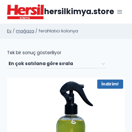
İçeriğe
hersilkimya.store
geç
Ev
/
mağaza
/
ferahlatıcı kolonya
Tek bir sonuç gösteriliyor
İndirim!